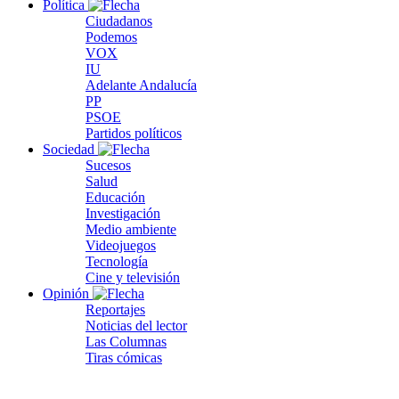
Política
Ciudadanos
Podemos
VOX
IU
Adelante Andalucía
PP
PSOE
Partidos políticos
Sociedad
Sucesos
Salud
Educación
Investigación
Medio ambiente
Videojuegos
Tecnología
Cine y televisión
Opinión
Reportajes
Noticias del lector
Las Columnas
Tiras cómicas