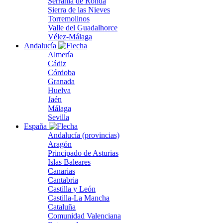
Serranía de Ronda
Sierra de las Nieves
Torremolinos
Valle del Guadalhorce
Vélez-Málaga
Andalucía
Almería
Cádiz
Córdoba
Granada
Huelva
Jaén
Málaga
Sevilla
España
Andalucía (provincias)
Aragón
Principado de Asturias
Islas Baleares
Canarias
Cantabria
Castilla y León
Castilla-La Mancha
Cataluña
Comunidad Valenciana