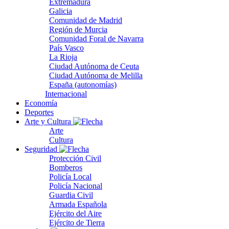
Extremadura
Galicia
Comunidad de Madrid
Región de Murcia
Comunidad Foral de Navarra
País Vasco
La Rioja
Ciudad Autónoma de Ceuta
Ciudad Autónoma de Melilla
España (autonomías)
Internacional
Economía
Deportes
Arte y Cultura
Arte
Cultura
Seguridad
Protección Civil
Bomberos
Policía Local
Policía Nacional
Guardia Civil
Armada Española
Ejército del Aire
Ejército de Tierra