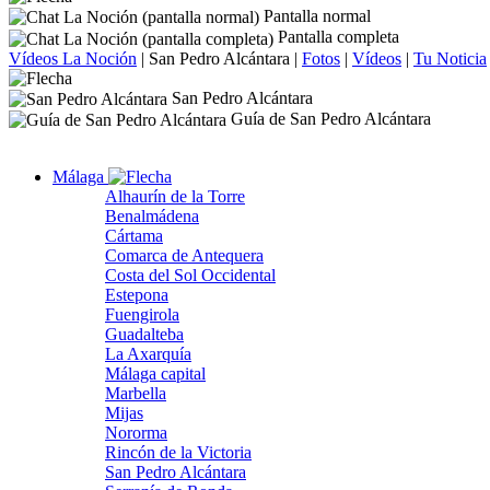
Pantalla normal
Pantalla completa
Vídeos La Noción
|
San Pedro Alcántara
|
Fotos
|
Vídeos
|
Tu Noticia
San Pedro Alcántara
Guía de San Pedro Alcántara
Málaga
Alhaurín de la Torre
Benalmádena
Cártama
Comarca de Antequera
Costa del Sol Occidental
Estepona
Fuengirola
Guadalteba
La Axarquía
Málaga capital
Marbella
Mijas
Nororma
Rincón de la Victoria
San Pedro Alcántara