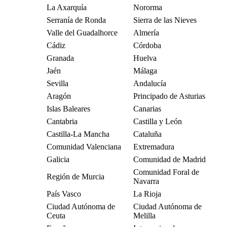
La Axarquía
Nororma
Serranía de Ronda
Sierra de las Nieves
Valle del Guadalhorce
Almería
Cádiz
Córdoba
Granada
Huelva
Jaén
Málaga
Sevilla
Andalucía
Aragón
Principado de Asturias
Islas Baleares
Canarias
Cantabria
Castilla y León
Castilla-La Mancha
Cataluña
Comunidad Valenciana
Extremadura
Galicia
Comunidad de Madrid
Comunidad Foral de
Región de Murcia
Navarra
País Vasco
La Rioja
Ciudad Autónoma de
Ciudad Autónoma de
Ceuta
Melilla