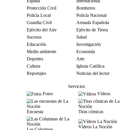
España
Internacional
Protección Civil
Bomberos
Policía Local
Policía Nacional
Guardia Civil
Armada Española
Ejército del Aire
Ejército de Tierra
Sucesos
Salud
Educación
Investigación
Medio ambiente
Economía
Deportes
Arte
Cultura
Iglesia Católica
Reportajes
Noticias del lector
Servicios
Fotos
Vídeos
Encuesta
Tiras cómicas
Vídeos La Noción
Las Columnas