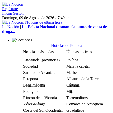
Regístrate
Iniciar Sesión
Domingo, 09 de Agosto de 2026 - 7:40 am
La Noción
|
La Policía Nacional desmantela punto de venta de
droga...
Noticias de Portada
Noticias más leídas
Últimas noticias
Andalucía (provincias)
Política
Sociedad
Málaga capital
San Pedro Alcántara
Marbella
Estepona
Alhaurín de la Torre
Benalmádena
Cártama
Fuengirola
Mijas
Rincón de la Victoria
Torremolinos
Vélez-Málaga
Comarca de Antequera
Costa del Sol Occidental
Guadalteba