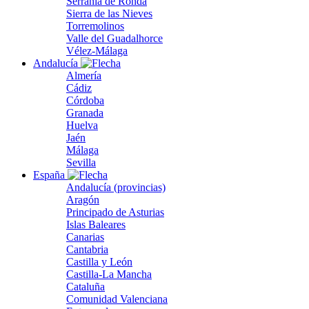
Serranía de Ronda
Sierra de las Nieves
Torremolinos
Valle del Guadalhorce
Vélez-Málaga
Andalucía
Almería
Cádiz
Córdoba
Granada
Huelva
Jaén
Málaga
Sevilla
España
Andalucía (provincias)
Aragón
Principado de Asturias
Islas Baleares
Canarias
Cantabria
Castilla y León
Castilla-La Mancha
Cataluña
Comunidad Valenciana