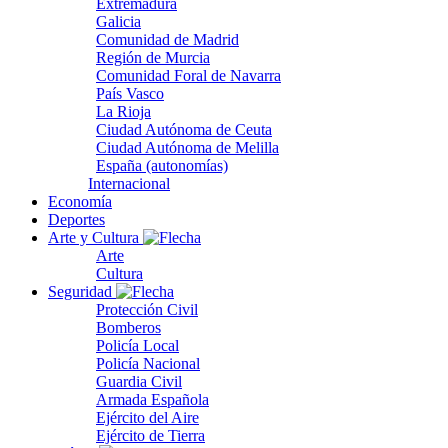
Extremadura
Galicia
Comunidad de Madrid
Región de Murcia
Comunidad Foral de Navarra
País Vasco
La Rioja
Ciudad Autónoma de Ceuta
Ciudad Autónoma de Melilla
España (autonomías)
Internacional
Economía
Deportes
Arte y Cultura
Arte
Cultura
Seguridad
Protección Civil
Bomberos
Policía Local
Policía Nacional
Guardia Civil
Armada Española
Ejército del Aire
Ejército de Tierra