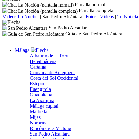
Pantalla normal
Pantalla completa
Vídeos La Noción
|
San Pedro Alcántara
|
Fotos
|
Vídeos
|
Tu Noticia
San Pedro Alcántara
Guía de San Pedro Alcántara
Málaga
Alhaurín de la Torre
Benalmádena
Cártama
Comarca de Antequera
Costa del Sol Occidental
Estepona
Fuengirola
Guadalteba
La Axarquía
Málaga capital
Marbella
Mijas
Nororma
Rincón de la Victoria
San Pedro Alcántara