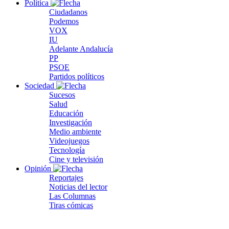
Política
Ciudadanos
Podemos
VOX
IU
Adelante Andalucía
PP
PSOE
Partidos políticos
Sociedad
Sucesos
Salud
Educación
Investigación
Medio ambiente
Videojuegos
Tecnología
Cine y televisión
Opinión
Reportajes
Noticias del lector
Las Columnas
Tiras cómicas