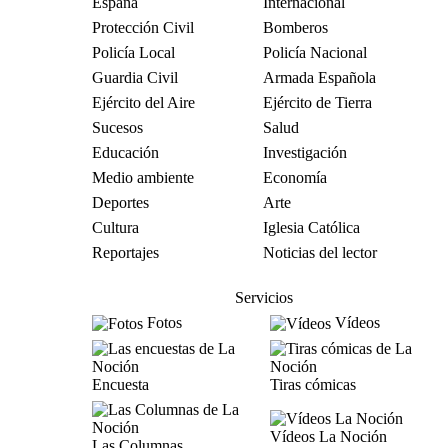
España
Internacional
Protección Civil
Bomberos
Policía Local
Policía Nacional
Guardia Civil
Armada Española
Ejército del Aire
Ejército de Tierra
Sucesos
Salud
Educación
Investigación
Medio ambiente
Economía
Deportes
Arte
Cultura
Iglesia Católica
Reportajes
Noticias del lector
Servicios
Fotos
Vídeos
Encuesta
Tiras cómicas
Vídeos La Noción
Las Columnas