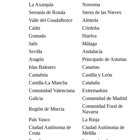
La Axarquía
Nororma
Serranía de Ronda
Sierra de las Nieves
Valle del Guadalhorce
Almería
Cádiz
Córdoba
Granada
Huelva
Jaén
Málaga
Sevilla
Andalucía
Aragón
Principado de Asturias
Islas Baleares
Canarias
Cantabria
Castilla y León
Castilla-La Mancha
Cataluña
Comunidad Valenciana
Extremadura
Galicia
Comunidad de Madrid
Comunidad Foral de
Región de Murcia
Navarra
País Vasco
La Rioja
Ciudad Autónoma de
Ciudad Autónoma de
Ceuta
Melilla