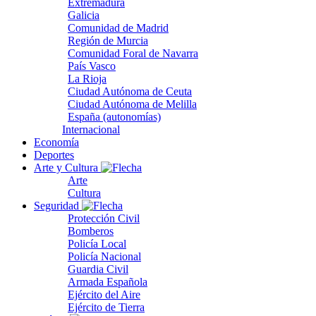
Extremadura
Galicia
Comunidad de Madrid
Región de Murcia
Comunidad Foral de Navarra
País Vasco
La Rioja
Ciudad Autónoma de Ceuta
Ciudad Autónoma de Melilla
España (autonomías)
Internacional
Economía
Deportes
Arte y Cultura
Arte
Cultura
Seguridad
Protección Civil
Bomberos
Policía Local
Policía Nacional
Guardia Civil
Armada Española
Ejército del Aire
Ejército de Tierra