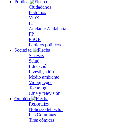
Política
Ciudadanos
Podemos
VOX
IU
Adelante Andalucía
PP
PSOE
Partidos políticos
Sociedad
Sucesos
Salud
Educación
Investigación
Medio ambiente
Videojuegos
Tecnología
Cine y televisión
Opinión
Reportajes
Noticias del lector
Las Columnas
Tiras cómicas