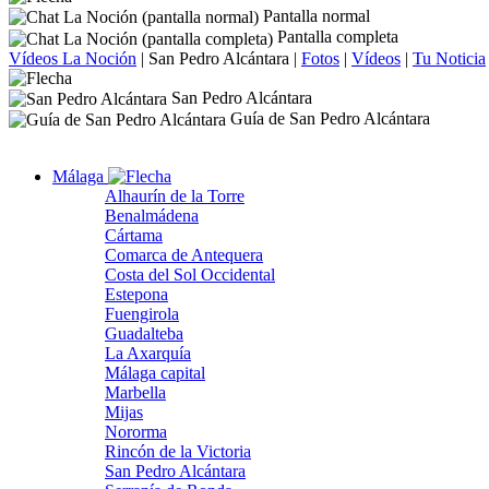
Pantalla normal
Pantalla completa
Vídeos La Noción
|
San Pedro Alcántara
|
Fotos
|
Vídeos
|
Tu Noticia
San Pedro Alcántara
Guía de San Pedro Alcántara
Málaga
Alhaurín de la Torre
Benalmádena
Cártama
Comarca de Antequera
Costa del Sol Occidental
Estepona
Fuengirola
Guadalteba
La Axarquía
Málaga capital
Marbella
Mijas
Nororma
Rincón de la Victoria
San Pedro Alcántara