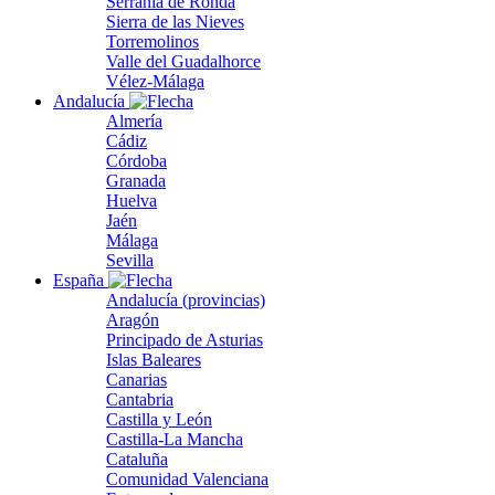
Serranía de Ronda
Sierra de las Nieves
Torremolinos
Valle del Guadalhorce
Vélez-Málaga
Andalucía
Almería
Cádiz
Córdoba
Granada
Huelva
Jaén
Málaga
Sevilla
España
Andalucía (provincias)
Aragón
Principado de Asturias
Islas Baleares
Canarias
Cantabria
Castilla y León
Castilla-La Mancha
Cataluña
Comunidad Valenciana