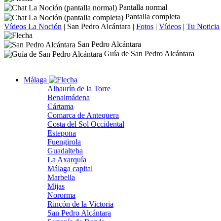
Pantalla normal
Pantalla completa
Vídeos La Noción
|
San Pedro Alcántara
|
Fotos
|
Vídeos
|
Tu Noticia
San Pedro Alcántara
Guía de San Pedro Alcántara
Málaga
Alhaurín de la Torre
Benalmádena
Cártama
Comarca de Antequera
Costa del Sol Occidental
Estepona
Fuengirola
Guadalteba
La Axarquía
Málaga capital
Marbella
Mijas
Nororma
Rincón de la Victoria
San Pedro Alcántara