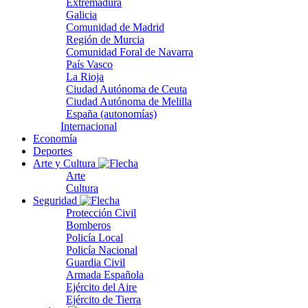
Extremadura
Galicia
Comunidad de Madrid
Región de Murcia
Comunidad Foral de Navarra
País Vasco
La Rioja
Ciudad Autónoma de Ceuta
Ciudad Autónoma de Melilla
España (autonomías)
Internacional
Economía
Deportes
Arte y Cultura
Arte
Cultura
Seguridad
Protección Civil
Bomberos
Policía Local
Policía Nacional
Guardia Civil
Armada Española
Ejército del Aire
Ejército de Tierra