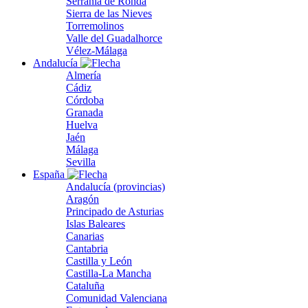
Serranía de Ronda
Sierra de las Nieves
Torremolinos
Valle del Guadalhorce
Vélez-Málaga
Andalucía
Almería
Cádiz
Córdoba
Granada
Huelva
Jaén
Málaga
Sevilla
España
Andalucía (provincias)
Aragón
Principado de Asturias
Islas Baleares
Canarias
Cantabria
Castilla y León
Castilla-La Mancha
Cataluña
Comunidad Valenciana