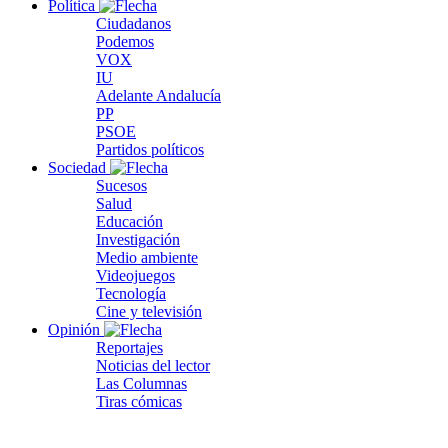
Política
Ciudadanos
Podemos
VOX
IU
Adelante Andalucía
PP
PSOE
Partidos políticos
Sociedad
Sucesos
Salud
Educación
Investigación
Medio ambiente
Videojuegos
Tecnología
Cine y televisión
Opinión
Reportajes
Noticias del lector
Las Columnas
Tiras cómicas