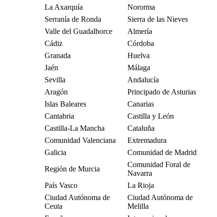
La Axarquía
Nororma
Serranía de Ronda
Sierra de las Nieves
Valle del Guadalhorce
Almería
Cádiz
Córdoba
Granada
Huelva
Jaén
Málaga
Sevilla
Andalucía
Aragón
Principado de Asturias
Islas Baleares
Canarias
Cantabria
Castilla y León
Castilla-La Mancha
Cataluña
Comunidad Valenciana
Extremadura
Galicia
Comunidad de Madrid
Comunidad Foral de
Región de Murcia
Navarra
País Vasco
La Rioja
Ciudad Autónoma de
Ciudad Autónoma de
Ceuta
Melilla