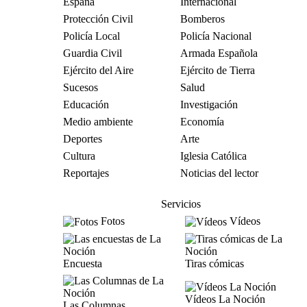
España
Internacional
Protección Civil
Bomberos
Policía Local
Policía Nacional
Guardia Civil
Armada Española
Ejército del Aire
Ejército de Tierra
Sucesos
Salud
Educación
Investigación
Medio ambiente
Economía
Deportes
Arte
Cultura
Iglesia Católica
Reportajes
Noticias del lector
Servicios
Fotos
Vídeos
Encuesta
Tiras cómicas
Vídeos La Noción
Las Columnas