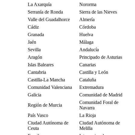
La Axarquía
Nororma
Serranía de Ronda
Sierra de las Nieves
Valle del Guadalhorce
Almería
Cádiz
Córdoba
Granada
Huelva
Jaén
Málaga
Sevilla
Andalucía
Aragón
Principado de Asturias
Islas Baleares
Canarias
Cantabria
Castilla y León
Castilla-La Mancha
Cataluña
Comunidad Valenciana
Extremadura
Galicia
Comunidad de Madrid
Comunidad Foral de
Región de Murcia
Navarra
País Vasco
La Rioja
Ciudad Autónoma de
Ciudad Autónoma de
Ceuta
Melilla