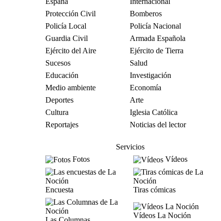
España
Internacional
Protección Civil
Bomberos
Policía Local
Policía Nacional
Guardia Civil
Armada Española
Ejército del Aire
Ejército de Tierra
Sucesos
Salud
Educación
Investigación
Medio ambiente
Economía
Deportes
Arte
Cultura
Iglesia Católica
Reportajes
Noticias del lector
Servicios
Fotos
Vídeos
Encuesta
Tiras cómicas
Vídeos La Noción
Las Columnas