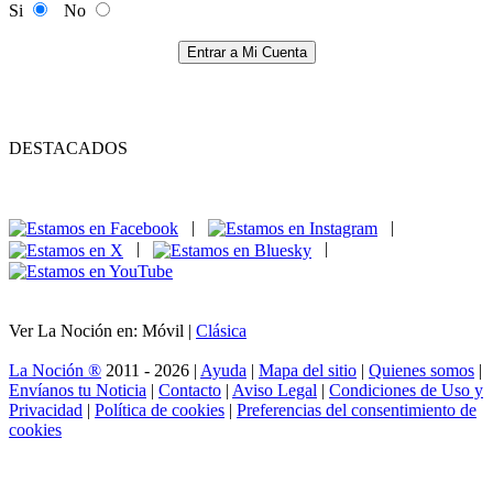
Si
No
Entrar a Mi Cuenta
DESTACADOS
|
|
|
|
Ver La Noción en: Móvil |
Clásica
La Noción ®
2011 - 2026 |
Ayuda
|
Mapa del sitio
|
Quienes somos
|
Envíanos tu Noticia
|
Contacto
|
Aviso Legal
|
Condiciones de Uso y
Privacidad
|
Política de cookies
|
Preferencias del consentimiento de
cookies