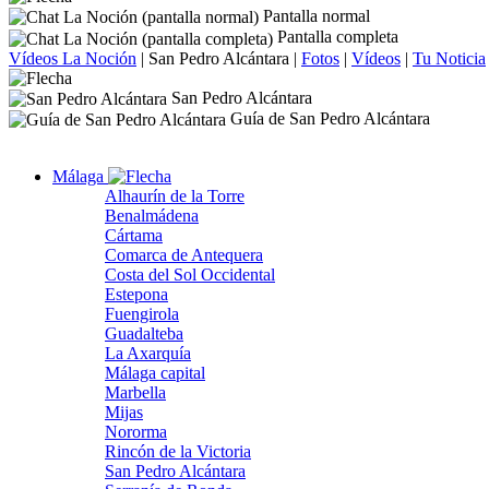
Pantalla normal
Pantalla completa
Vídeos La Noción
|
San Pedro Alcántara
|
Fotos
|
Vídeos
|
Tu Noticia
San Pedro Alcántara
Guía de San Pedro Alcántara
Málaga
Alhaurín de la Torre
Benalmádena
Cártama
Comarca de Antequera
Costa del Sol Occidental
Estepona
Fuengirola
Guadalteba
La Axarquía
Málaga capital
Marbella
Mijas
Nororma
Rincón de la Victoria
San Pedro Alcántara