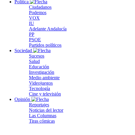
Política
Ciudadanos
Podemos
VOX
IU
Adelante Andalucía
PP
PSOE
Partidos políticos
Sociedad
Sucesos
Salud
Educación
Investigación
Medio ambiente
Videojuegos
Tecnología
Cine y televisión
Opinión
Reportajes
Noticias del lector
Las Columnas
Tiras cómicas