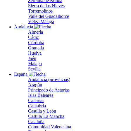
Serranía de Ronda
Sierra de las Nieves
Torremolinos
Valle del Guadalhorce
Vélez-Málaga
Andalucía
Almería
Cádiz
Córdoba
Granada
Huelva
Jaén
Málaga
Sevilla
España
Andalucía (provincias)
Aragón
Principado de Asturias
Islas Baleares
Canarias
Cantabria
Castilla y León
Castilla-La Mancha
Cataluña
Comunidad Valenciana