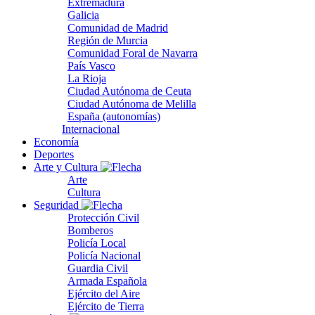
Extremadura
Galicia
Comunidad de Madrid
Región de Murcia
Comunidad Foral de Navarra
País Vasco
La Rioja
Ciudad Autónoma de Ceuta
Ciudad Autónoma de Melilla
España (autonomías)
Internacional
Economía
Deportes
Arte y Cultura
Arte
Cultura
Seguridad
Protección Civil
Bomberos
Policía Local
Policía Nacional
Guardia Civil
Armada Española
Ejército del Aire
Ejército de Tierra