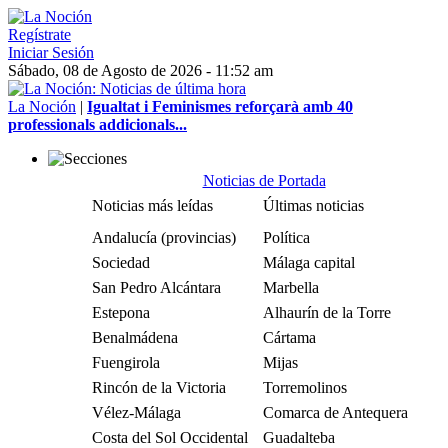
Regístrate
Iniciar Sesión
Sábado, 08 de Agosto de 2026 - 11:52 am
La Noción
|
Igualtat i Feminismes reforçarà amb 40
professionals addicionals...
Noticias de Portada
Noticias más leídas
Últimas noticias
Andalucía (provincias)
Política
Sociedad
Málaga capital
San Pedro Alcántara
Marbella
Estepona
Alhaurín de la Torre
Benalmádena
Cártama
Fuengirola
Mijas
Rincón de la Victoria
Torremolinos
Vélez-Málaga
Comarca de Antequera
Costa del Sol Occidental
Guadalteba