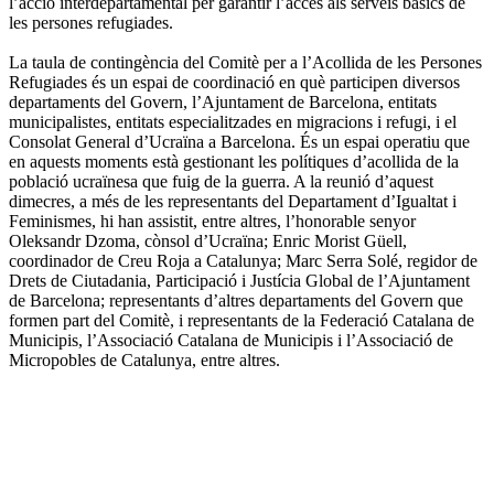
l’acció interdepartamental per garantir l’accés als serveis bàsics de
les persones refugiades.
La taula de contingència del Comitè per a l’Acollida de les Persones
Refugiades és un espai de coordinació en què participen diversos
departaments del Govern, l’Ajuntament de Barcelona, entitats
municipalistes, entitats especialitzades en migracions i refugi, i el
Consolat General d’Ucraïna a Barcelona. És un espai operatiu que
en aquests moments està gestionant les polítiques d’acollida de la
població ucraïnesa que fuig de la guerra. A la reunió d’aquest
dimecres, a més de les representants del Departament d’Igualtat i
Feminismes, hi han assistit, entre altres, l’honorable senyor
Oleksandr Dzoma, cònsol d’Ucraïna; Enric Morist Güell,
coordinador de Creu Roja a Catalunya; Marc Serra Solé, regidor de
Drets de Ciutadania, Participació i Justícia Global de l’Ajuntament
de Barcelona; representants d’altres departaments del Govern que
formen part del Comitè, i representants de la Federació Catalana de
Municipis, l’Associació Catalana de Municipis i l’Associació de
Micropobles de Catalunya, entre altres.