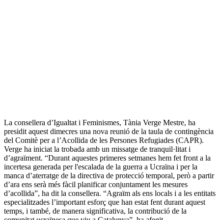
La consellera d’Igualtat i Feminismes, Tània Verge Mestre, ha
presidit aquest dimecres una nova reunió de la taula de contingència
del Comitè per a l’Acollida de les Persones Refugiades (CAPR).
Verge ha iniciat la trobada amb un missatge de tranquil·litat i
d’agraïment. “Durant aquestes primeres setmanes hem fet front a la
incertesa generada per l'escalada de la guerra a Ucraïna i per la
manca d’aterratge de la directiva de protecció temporal, però a partir
d’ara ens serà més fàcil planificar conjuntament les mesures
d’acollida”, ha dit la consellera. “Agraïm als ens locals i a les entitats
especialitzades l’important esforç que han estat fent durant aquest
temps, i també, de manera significativa, la contribució de la
comunitat ucraïnesa que viu a Catalunya”, ha afegit.