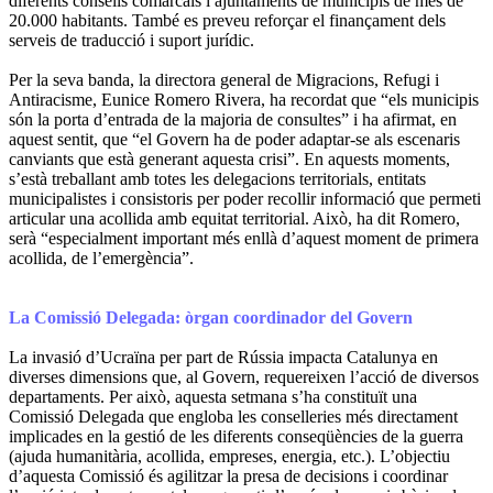
diferents consells comarcals i ajuntaments de municipis de més de
20.000 habitants. També es preveu reforçar el finançament dels
serveis de traducció i suport jurídic.
Per la seva banda, la directora general de Migracions, Refugi i
Antiracisme, Eunice Romero Rivera, ha recordat que “els municipis
són la porta d’entrada de la majoria de consultes” i ha afirmat, en
aquest sentit, que “el Govern ha de poder adaptar-se als escenaris
canviants que està generant aquesta crisi”. En aquests moments,
s’està treballant amb totes les delegacions territorials, entitats
municipalistes i consistoris per poder recollir informació que permeti
articular una acollida amb equitat territorial. Això, ha dit Romero,
serà “especialment important més enllà d’aquest moment de primera
acollida, de l’emergència”.
La Comissió Delegada: òrgan coordinador del Govern
La invasió d’Ucraïna per part de Rússia impacta Catalunya en
diverses dimensions que, al Govern, requereixen l’acció de diversos
departaments. Per això, aquesta setmana s’ha constituït una
Comissió Delegada que engloba les conselleries més directament
implicades en la gestió de les diferents conseqüències de la guerra
(ajuda humanitària, acollida, empreses, energia, etc.). L’objectiu
d’aquesta Comissió és agilitzar la presa de decisions i coordinar