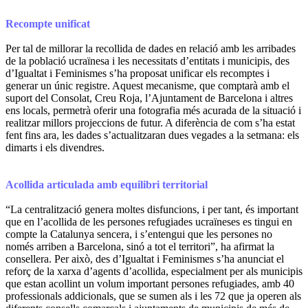
Recompte unificat
Per tal de millorar la recollida de dades en relació amb les arribades
de la població ucraïnesa i les necessitats d’entitats i municipis, des
d’Igualtat i Feminismes s’ha proposat unificar els recomptes i
generar un únic registre. Aquest mecanisme, que comptarà amb el
suport del Consolat, Creu Roja, l’Ajuntament de Barcelona i altres
ens locals, permetrà oferir una fotografia més acurada de la situació i
realitzar millors projeccions de futur. A diferència de com s’ha estat
fent fins ara, les dades s’actualitzaran dues vegades a la setmana: els
dimarts i els divendres.
Acollida articulada amb equilibri territorial
“La centralització genera moltes disfuncions, i per tant, és important
que en l’acollida de les persones refugiades ucraïneses es tingui en
compte la Catalunya sencera, i s’entengui que les persones no
només arriben a Barcelona, sinó a tot el territori”, ha afirmat la
consellera. Per això, des d’Igualtat i Feminismes s’ha anunciat el
reforç de la xarxa d’agents d’acollida, especialment per als municipis
que estan acollint un volum important persones refugiades, amb 40
professionals addicionals, que se sumen als i les 72 que ja operen als