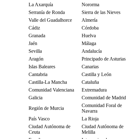
La Axarquía
Nororma
Serranía de Ronda
Sierra de las Nieves
Valle del Guadalhorce
Almería
Cádiz
Córdoba
Granada
Huelva
Jaén
Málaga
Sevilla
Andalucía
Aragón
Principado de Asturias
Islas Baleares
Canarias
Cantabria
Castilla y León
Castilla-La Mancha
Cataluña
Comunidad Valenciana
Extremadura
Galicia
Comunidad de Madrid
Comunidad Foral de
Región de Murcia
Navarra
País Vasco
La Rioja
Ciudad Autónoma de
Ciudad Autónoma de
Ceuta
Melilla