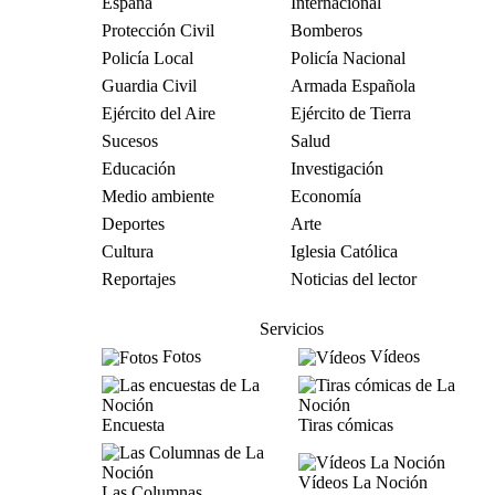
España
Internacional
Protección Civil
Bomberos
Policía Local
Policía Nacional
Guardia Civil
Armada Española
Ejército del Aire
Ejército de Tierra
Sucesos
Salud
Educación
Investigación
Medio ambiente
Economía
Deportes
Arte
Cultura
Iglesia Católica
Reportajes
Noticias del lector
Servicios
Fotos
Vídeos
Encuesta
Tiras cómicas
Vídeos La Noción
Las Columnas