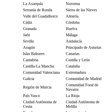
La Axarquía
Nororma
Serranía de Ronda
Sierra de las Nieves
Valle del Guadalhorce
Almería
Cádiz
Córdoba
Granada
Huelva
Jaén
Málaga
Sevilla
Andalucía
Aragón
Principado de Asturias
Islas Baleares
Canarias
Cantabria
Castilla y León
Castilla-La Mancha
Cataluña
Comunidad Valenciana
Extremadura
Galicia
Comunidad de Madrid
Comunidad Foral de
Región de Murcia
Navarra
País Vasco
La Rioja
Ciudad Autónoma de
Ciudad Autónoma de
Ceuta
Melilla