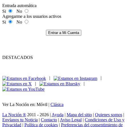
Entrada automática
Si
No
Agregarme a los usuarios activos
Si
No
Entrar a Mi Cuenta
DESTACADOS
|
|
|
|
Ver La Noción en: Móvil |
Clásica
La Noción ®
2011 - 2026 |
Ayuda
|
Mapa del sitio
|
Quienes somos
|
Envíanos tu Noticia
|
Contacto
|
Aviso Legal
|
Condiciones de Uso y
Privacidad
|
Política de cookies
|
Preferencias del consentimiento de