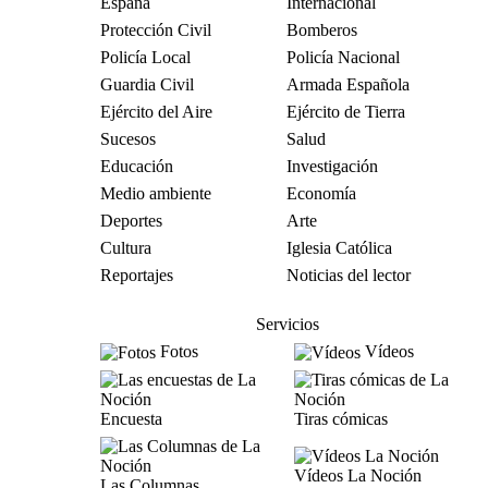
España
Internacional
Protección Civil
Bomberos
Policía Local
Policía Nacional
Guardia Civil
Armada Española
Ejército del Aire
Ejército de Tierra
Sucesos
Salud
Educación
Investigación
Medio ambiente
Economía
Deportes
Arte
Cultura
Iglesia Católica
Reportajes
Noticias del lector
Servicios
Fotos
Vídeos
Encuesta
Tiras cómicas
Vídeos La Noción
Las Columnas