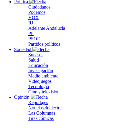
Política
Ciudadanos
Podemos
VOX
IU
Adelante Andalucía
PP
PSOE
Partidos políticos
Sociedad
Sucesos
Salud
Educación
Investigación
Medio ambiente
Videojuegos
Tecnología
Cine y televisión
Opinión
Reportajes
Noticias del lector
Las Columnas
Tiras cómicas