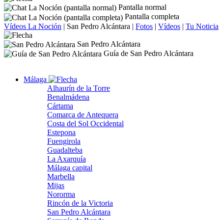
Pantalla normal
Pantalla completa
Vídeos La Noción
|
San Pedro Alcántara
|
Fotos
|
Vídeos
|
Tu Noticia
San Pedro Alcántara
Guía de San Pedro Alcántara
Málaga
Alhaurín de la Torre
Benalmádena
Cártama
Comarca de Antequera
Costa del Sol Occidental
Estepona
Fuengirola
Guadalteba
La Axarquía
Málaga capital
Marbella
Mijas
Nororma
Rincón de la Victoria
San Pedro Alcántara