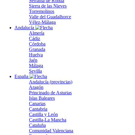
Serranía de Ronda
Sierra de las Nieves
Torremolinos
Valle del Guadalhorce
Vélez-Málaga
Andalucía
Almería
Cádiz
Córdoba
Granada
Huelva
Jaén
Málaga
Sevilla
España
Andalucía (provincias)
Aragón
Principado de Asturias
Islas Baleares
Canarias
Cantabria
Castilla y León
Castilla-La Mancha
Cataluña
Comunidad Valenciana