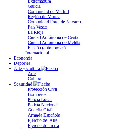
Extremadura
Galicia
Comunidad de Madrid
Región de Murcia
Comunidad Foral de Navarra
País Vasco
La Rioja
Ciudad Autónoma de Ceuta
Ciudad Autónoma de Melilla
España (autonomías)
Internacional
Economía
Deportes
Arte y Cultura
Arte
Cultura
Seguridad
Protección Civil
Bomberos
Policía Local
Policía Nacional
Guardia Civil
Armada Española
Ejército del Aire
Ejército de Tierra