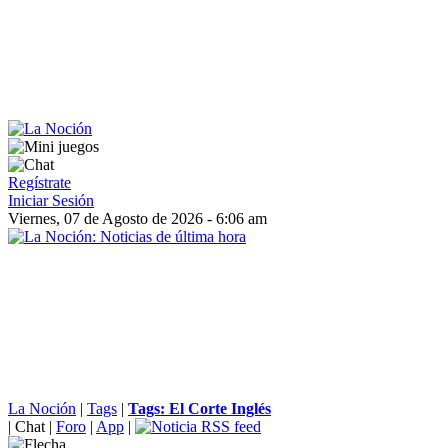
Regístrate
Iniciar Sesión
Viernes, 07 de Agosto de 2026 - 6:06 am
La Noción
|
Tags
|
Tags: El Corte Inglés
|
Chat
|
Foro
|
App
|