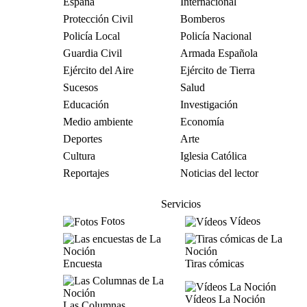
España
Internacional
Protección Civil
Bomberos
Policía Local
Policía Nacional
Guardia Civil
Armada Española
Ejército del Aire
Ejército de Tierra
Sucesos
Salud
Educación
Investigación
Medio ambiente
Economía
Deportes
Arte
Cultura
Iglesia Católica
Reportajes
Noticias del lector
Servicios
Fotos
Vídeos
Encuesta
Tiras cómicas
Vídeos La Noción
Las Columnas