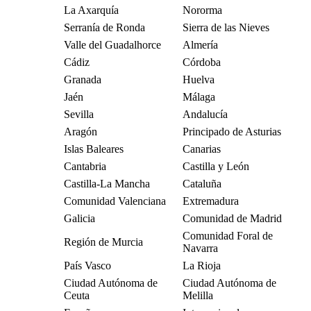
La Axarquía
Nororma
Serranía de Ronda
Sierra de las Nieves
Valle del Guadalhorce
Almería
Cádiz
Córdoba
Granada
Huelva
Jaén
Málaga
Sevilla
Andalucía
Aragón
Principado de Asturias
Islas Baleares
Canarias
Cantabria
Castilla y León
Castilla-La Mancha
Cataluña
Comunidad Valenciana
Extremadura
Galicia
Comunidad de Madrid
Comunidad Foral de
Región de Murcia
Navarra
País Vasco
La Rioja
Ciudad Autónoma de
Ciudad Autónoma de
Ceuta
Melilla