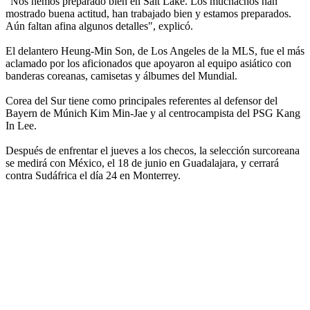
"Nos hemos preparado bien en Salt Lake. Los muchachos han
mostrado buena actitud, han trabajado bien y estamos preparados.
Aún faltan afina algunos detalles", explicó.
El delantero Heung-Min Son, de Los Angeles de la MLS, fue el más
aclamado por los aficionados que apoyaron al equipo asiático con
banderas coreanas, camisetas y álbumes del Mundial.
Corea del Sur tiene como principales referentes al defensor del
Bayern de Múnich Kim Min-Jae y al centrocampista del PSG Kang
In Lee.
Después de enfrentar el jueves a los checos, la selección surcoreana
se medirá con México, el 18 de junio en Guadalajara, y cerrará
contra Sudáfrica el día 24 en Monterrey.