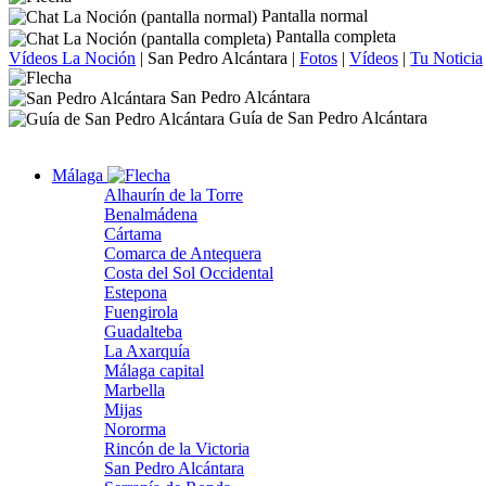
Pantalla normal
Pantalla completa
Vídeos La Noción
|
San Pedro Alcántara
|
Fotos
|
Vídeos
|
Tu Noticia
San Pedro Alcántara
Guía de San Pedro Alcántara
Málaga
Alhaurín de la Torre
Benalmádena
Cártama
Comarca de Antequera
Costa del Sol Occidental
Estepona
Fuengirola
Guadalteba
La Axarquía
Málaga capital
Marbella
Mijas
Nororma
Rincón de la Victoria
San Pedro Alcántara