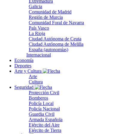
Extremadura
Galicia
Comunidad de Madrid
Región de Murcia
Comunidad Foral de Navarra
País Vasco
La Rioja
Ciudad Autónoma de Ceuta
Ciudad Autónoma de Melilla
España (autonomías)
Internacional
Economía
Deportes
Arte y Cultura
Arte
Cultura
Seguridad
Protección Civil
Bomberos
Policía Local
Policía Nacional
Guardia Civil
Armada Española
Ejército del Aire
Ejército de Tierra