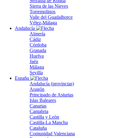
Serranía de Ronda
Sierra de las Nieves
Torremolinos
Valle del Guadalhorce
Vélez-Málaga
Andalucía
Almería
Cádiz
Córdoba
Granada
Huelva
Jaén
Málaga
Sevilla
España
Andalucía (provincias)
Aragón
Principado de Asturias
Islas Baleares
Canarias
Cantabria
Castilla y León
Castilla-La Mancha
Cataluña
Comunidad Valenciana