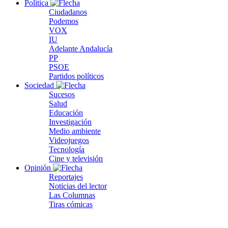
Política
Ciudadanos
Podemos
VOX
IU
Adelante Andalucía
PP
PSOE
Partidos políticos
Sociedad
Sucesos
Salud
Educación
Investigación
Medio ambiente
Videojuegos
Tecnología
Cine y televisión
Opinión
Reportajes
Noticias del lector
Las Columnas
Tiras cómicas