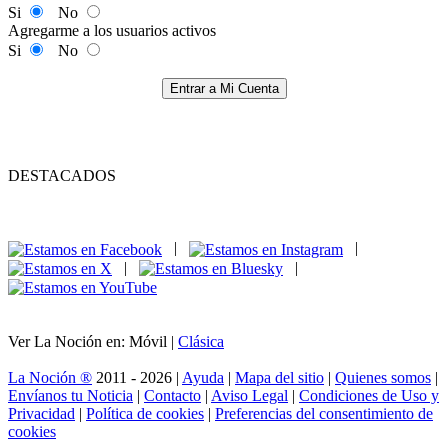
Si
No
Agregarme a los usuarios activos
Si
No
Entrar a Mi Cuenta
DESTACADOS
|
|
|
|
Ver La Noción en: Móvil |
Clásica
La Noción ®
2011 - 2026 |
Ayuda
|
Mapa del sitio
|
Quienes somos
|
Envíanos tu Noticia
|
Contacto
|
Aviso Legal
|
Condiciones de Uso y
Privacidad
|
Política de cookies
|
Preferencias del consentimiento de
cookies