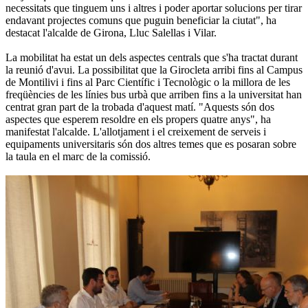
necessitats que tinguem uns i altres i poder aportar solucions per tirar
endavant projectes comuns que puguin beneficiar la ciutat", ha
destacat l'alcalde de Girona, Lluc Salellas i Vilar.
La mobilitat ha estat un dels aspectes centrals que s'ha tractat durant
la reunió d'avui. La possibilitat que la Girocleta arribi fins al Campus
de Montilivi i fins al Parc Científic i Tecnològic o la millora de les
freqüències de les línies bus urbà que arriben fins a la universitat han
centrat gran part de la trobada d'aquest matí. "Aquests són dos
aspectes que esperem resoldre en els propers quatre anys", ha
manifestat l'alcalde. L'allotjament i el creixement de serveis i
equipaments universitaris són dos altres temes que es posaran sobre
la taula en el marc de la comissió.