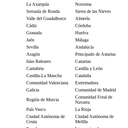
La Axarquía
Nororma
Serranía de Ronda
Sierra de las Nieves
Valle del Guadalhorce
Almería
Cádiz
Córdoba
Granada
Huelva
Jaén
Málaga
Sevilla
Andalucía
Aragón
Principado de Asturias
Islas Baleares
Canarias
Cantabria
Castilla y León
Castilla-La Mancha
Cataluña
Comunidad Valenciana
Extremadura
Galicia
Comunidad de Madrid
Comunidad Foral de
Región de Murcia
Navarra
País Vasco
La Rioja
Ciudad Autónoma de
Ciudad Autónoma de
Ceuta
Melilla