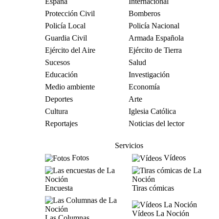
España
Internacional
Protección Civil
Bomberos
Policía Local
Policía Nacional
Guardia Civil
Armada Española
Ejército del Aire
Ejército de Tierra
Sucesos
Salud
Educación
Investigación
Medio ambiente
Economía
Deportes
Arte
Cultura
Iglesia Católica
Reportajes
Noticias del lector
Servicios
Fotos
Vídeos
Encuesta
Tiras cómicas
Vídeos La Noción
Las Columnas