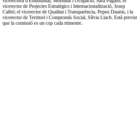
vicerectora d'Estudiantat, Mobilitat i Ocupació, Sara Pagans; el
vicerector de Projectes Estratègics i Internacionalització, Josep
Calbó; el vicerector de Qualitat i Transparència, Pepus Daunis, i la
vicerector de Territori i Compromís Social, Sílvia Llach. Està previst
que la comissió es un cop cada trimestre.