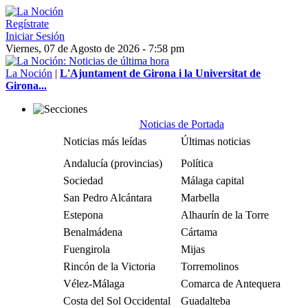
Regístrate
Iniciar Sesión
Viernes, 07 de Agosto de 2026 - 7:58 pm
La Noción
|
L'Ajuntament de Girona i la Universitat de
Girona...
Noticias de Portada
Noticias más leídas
Últimas noticias
Andalucía (provincias)
Política
Sociedad
Málaga capital
San Pedro Alcántara
Marbella
Estepona
Alhaurín de la Torre
Benalmádena
Cártama
Fuengirola
Mijas
Rincón de la Victoria
Torremolinos
Vélez-Málaga
Comarca de Antequera
Costa del Sol Occidental
Guadalteba