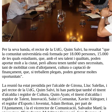
Per la seva banda, el rector de la UdG, Quim Salvi, ha ressaltat "que
la comunitat universitària està formada per 18.000 persones, 15.000
de les quals estudiants, que, amb el seu talent i qualitats, poden
aportar molt a la ciutat, però alhora tenen també unes necessitats,
tant de mobilitat com d'allotjament, cultura o captació de
finançament, que, si treballem plegats, poden generar moltes
oportunitats".
La reunió ha estat presidida per l'alcalde de Girona, Lluc Salellas, i
pel rector de la UdG, Quim Salvi, hi han participat també el tinent
d'alcaldia i regidor de Cultura, Quim Ayats; el tinent d'alcaldia i
regidor de Talent, Innovació, Salut i Comunitat, Xavier Aldeguer, i
el regidor d'Esports i Joventut, Adam Bertran, per part de
l'Ajuntament, i la el vicerector de Comunicació, Salvador Martí; la