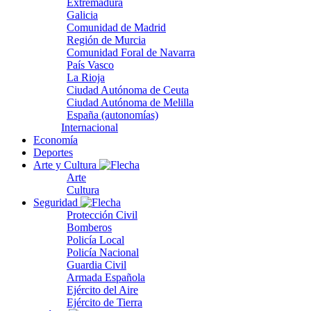
Extremadura
Galicia
Comunidad de Madrid
Región de Murcia
Comunidad Foral de Navarra
País Vasco
La Rioja
Ciudad Autónoma de Ceuta
Ciudad Autónoma de Melilla
España (autonomías)
Internacional
Economía
Deportes
Arte y Cultura
Arte
Cultura
Seguridad
Protección Civil
Bomberos
Policía Local
Policía Nacional
Guardia Civil
Armada Española
Ejército del Aire
Ejército de Tierra