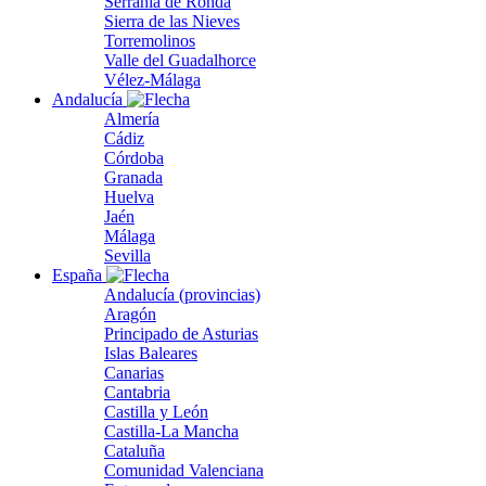
Serranía de Ronda
Sierra de las Nieves
Torremolinos
Valle del Guadalhorce
Vélez-Málaga
Andalucía
Almería
Cádiz
Córdoba
Granada
Huelva
Jaén
Málaga
Sevilla
España
Andalucía (provincias)
Aragón
Principado de Asturias
Islas Baleares
Canarias
Cantabria
Castilla y León
Castilla-La Mancha
Cataluña
Comunidad Valenciana