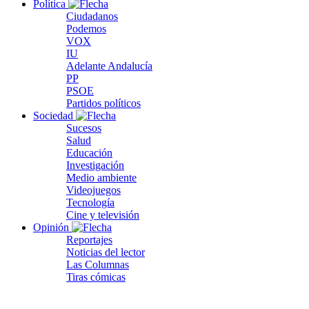
Política
Ciudadanos
Podemos
VOX
IU
Adelante Andalucía
PP
PSOE
Partidos políticos
Sociedad
Sucesos
Salud
Educación
Investigación
Medio ambiente
Videojuegos
Tecnología
Cine y televisión
Opinión
Reportajes
Noticias del lector
Las Columnas
Tiras cómicas