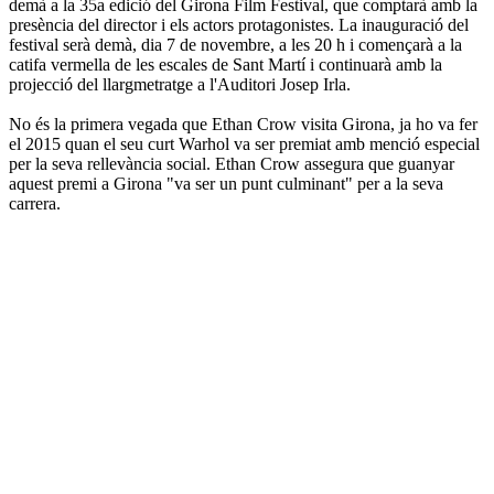
demà a la 35a edició del Girona Film Festival, que comptarà amb la
presència del director i els actors protagonistes. La inauguració del
festival serà demà, dia 7 de novembre, a les 20 h i començarà a la
catifa vermella de les escales de Sant Martí i continuarà amb la
projecció del llargmetratge a l'Auditori Josep Irla.
No és la primera vegada que Ethan Crow visita Girona, ja ho va fer
el 2015 quan el seu curt Warhol va ser premiat amb menció especial
per la seva rellevància social. Ethan Crow assegura que guanyar
aquest premi a Girona "va ser un punt culminant" per a la seva
carrera.