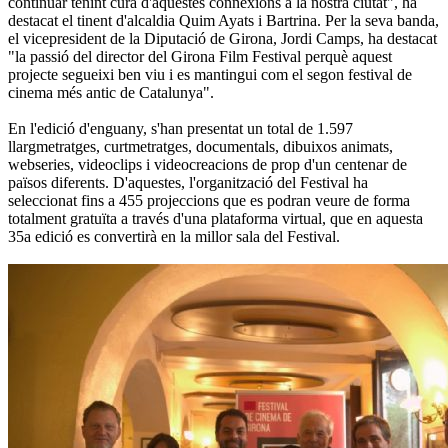
continuar tenint cura d'aquestes connexions a la nostra ciutat", ha
destacat el tinent d'alcaldia Quim Ayats i Bartrina. Per la seva banda,
el vicepresident de la Diputació de Girona, Jordi Camps, ha destacat
"la passió del director del Girona Film Festival perquè aquest
projecte segueixi ben viu i es mantingui com el segon festival de
cinema més antic de Catalunya".
En l'edició d'enguany, s'han presentat un total de 1.597
llargmetratges, curtmetratges, documentals, dibuixos animats,
webseries, videoclips i videocreacions de prop d'un centenar de
països diferents. D'aquestes, l'organització del Festival ha
seleccionat fins a 455 projeccions que es podran veure de forma
totalment gratuïta a través d'una plataforma virtual, que en aquesta
35a edició es convertirà en la millor sala del Festival.