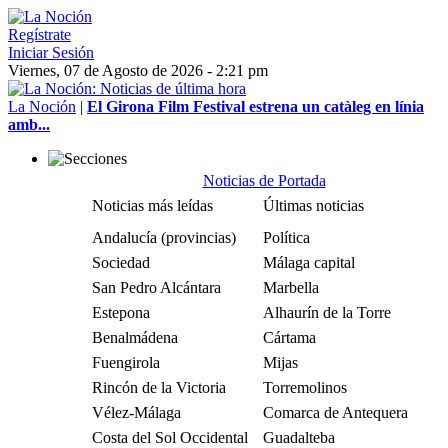
Regístrate
Iniciar Sesión
Viernes, 07 de Agosto de 2026 - 2:21 pm
La Noción
|
El Girona Film Festival estrena un catàleg en línia
amb...
Noticias de Portada
Noticias más leídas
Últimas noticias
Andalucía (provincias)
Política
Sociedad
Málaga capital
San Pedro Alcántara
Marbella
Estepona
Alhaurín de la Torre
Benalmádena
Cártama
Fuengirola
Mijas
Rincón de la Victoria
Torremolinos
Vélez-Málaga
Comarca de Antequera
Costa del Sol Occidental
Guadalteba