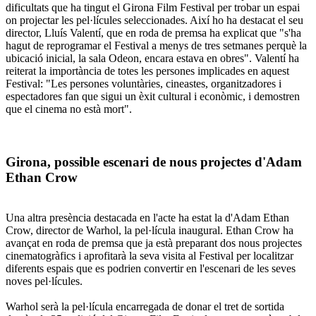
dificultats que ha tingut el Girona Film Festival per trobar un espai
on projectar les pel·lícules seleccionades. Així ho ha destacat el seu
director, Lluís Valentí, que en roda de premsa ha explicat que "s'ha
hagut de reprogramar el Festival a menys de tres setmanes perquè la
ubicació inicial, la sala Odeon, encara estava en obres". Valentí ha
reiterat la importància de totes les persones implicades en aquest
Festival: "Les persones voluntàries, cineastes, organitzadores i
espectadores fan que sigui un èxit cultural i econòmic, i demostren
que el cinema no està mort".
Girona, possible escenari de nous projectes d'Adam
Ethan Crow
Una altra presència destacada en l'acte ha estat la d'Adam Ethan
Crow, director de Warhol, la pel·lícula inaugural. Ethan Crow ha
avançat en roda de premsa que ja està preparant dos nous projectes
cinematogràfics i aprofitarà la seva visita al Festival per localitzar
diferents espais que es podrien convertir en l'escenari de les seves
noves pel·lícules.
Warhol serà la pel·lícula encarregada de donar el tret de sortida