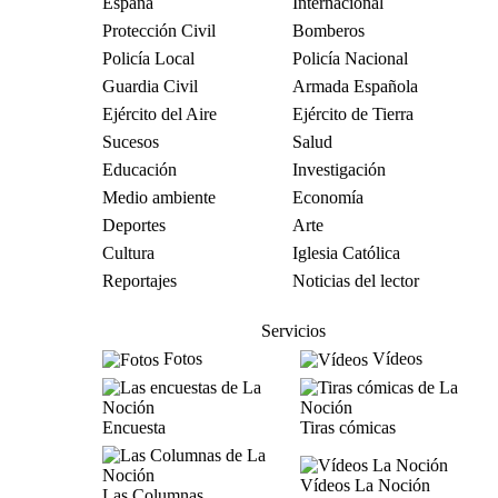
España
Internacional
Protección Civil
Bomberos
Policía Local
Policía Nacional
Guardia Civil
Armada Española
Ejército del Aire
Ejército de Tierra
Sucesos
Salud
Educación
Investigación
Medio ambiente
Economía
Deportes
Arte
Cultura
Iglesia Católica
Reportajes
Noticias del lector
Servicios
Fotos
Vídeos
Encuesta
Tiras cómicas
Vídeos La Noción
Las Columnas