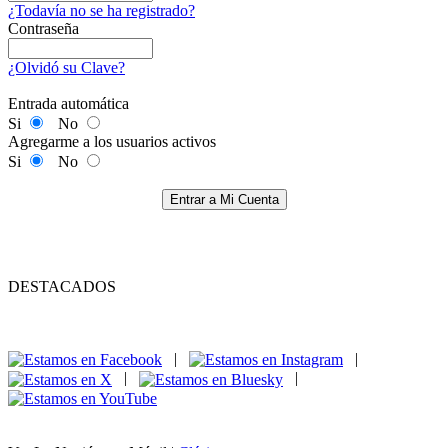
¿Todavía no se ha registrado?
Contraseña
¿Olvidó su Clave?
Entrada automática
Si
No
Agregarme a los usuarios activos
Si
No
Entrar a Mi Cuenta
DESTACADOS
|
|
|
|