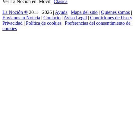
Ver La Noción en: Móvil |
Clásica
La Noción ®
2011 - 2026 |
Ayuda
|
Mapa del sitio
|
Quienes somos
|
Envíanos tu Noticia
|
Contacto
|
Aviso Legal
|
Condiciones de Uso y
Privacidad
|
Política de cookies
|
Preferencias del consentimiento de
cookies