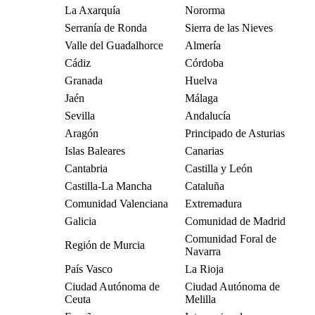
La Axarquía
Nororma
Serranía de Ronda
Sierra de las Nieves
Valle del Guadalhorce
Almería
Cádiz
Córdoba
Granada
Huelva
Jaén
Málaga
Sevilla
Andalucía
Aragón
Principado de Asturias
Islas Baleares
Canarias
Cantabria
Castilla y León
Castilla-La Mancha
Cataluña
Comunidad Valenciana
Extremadura
Galicia
Comunidad de Madrid
Comunidad Foral de
Región de Murcia
Navarra
País Vasco
La Rioja
Ciudad Autónoma de
Ciudad Autónoma de
Ceuta
Melilla