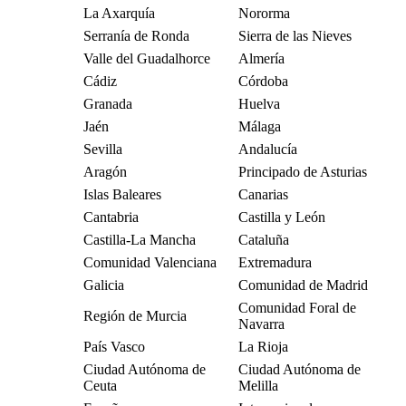
La Axarquía
Nororma
Serranía de Ronda
Sierra de las Nieves
Valle del Guadalhorce
Almería
Cádiz
Córdoba
Granada
Huelva
Jaén
Málaga
Sevilla
Andalucía
Aragón
Principado de Asturias
Islas Baleares
Canarias
Cantabria
Castilla y León
Castilla-La Mancha
Cataluña
Comunidad Valenciana
Extremadura
Galicia
Comunidad de Madrid
Comunidad Foral de
Región de Murcia
Navarra
País Vasco
La Rioja
Ciudad Autónoma de
Ciudad Autónoma de
Ceuta
Melilla