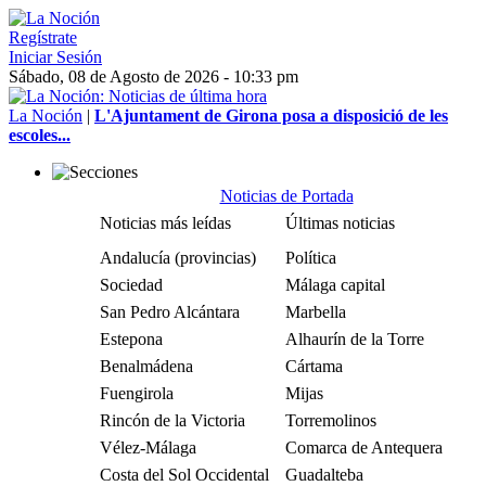
Regístrate
Iniciar Sesión
Sábado, 08 de Agosto de 2026 - 10:33 pm
La Noción
|
L'Ajuntament de Girona posa a disposició de les
escoles...
Noticias de Portada
Noticias más leídas
Últimas noticias
Andalucía (provincias)
Política
Sociedad
Málaga capital
San Pedro Alcántara
Marbella
Estepona
Alhaurín de la Torre
Benalmádena
Cártama
Fuengirola
Mijas
Rincón de la Victoria
Torremolinos
Vélez-Málaga
Comarca de Antequera
Costa del Sol Occidental
Guadalteba