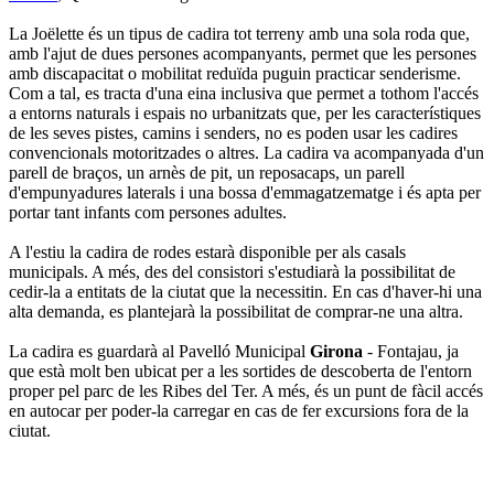
La Joëlette és un tipus de cadira tot terreny amb una sola roda que,
amb l'ajut de dues persones acompanyants, permet que les persones
amb discapacitat o mobilitat reduïda puguin practicar senderisme.
Com a tal, es tracta d'una eina inclusiva que permet a tothom l'accés
a entorns naturals i espais no urbanitzats que, per les característiques
de les seves pistes, camins i senders, no es poden usar les cadires
convencionals motoritzades o altres. La cadira va acompanyada d'un
parell de braços, un arnès de pit, un reposacaps, un parell
d'empunyadures laterals i una bossa d'emmagatzematge i és apta per
portar tant infants com persones adultes.
A l'estiu la cadira de rodes estarà disponible per als casals
municipals. A més, des del consistori s'estudiarà la possibilitat de
cedir-la a entitats de la ciutat que la necessitin. En cas d'haver-hi una
alta demanda, es plantejarà la possibilitat de comprar-ne una altra.
La cadira es guardarà al Pavelló Municipal
Girona
- Fontajau, ja
que està molt ben ubicat per a les sortides de descoberta de l'entorn
proper pel parc de les Ribes del Ter. A més, és un punt de fàcil accés
en autocar per poder-la carregar en cas de fer excursions fora de la
ciutat.