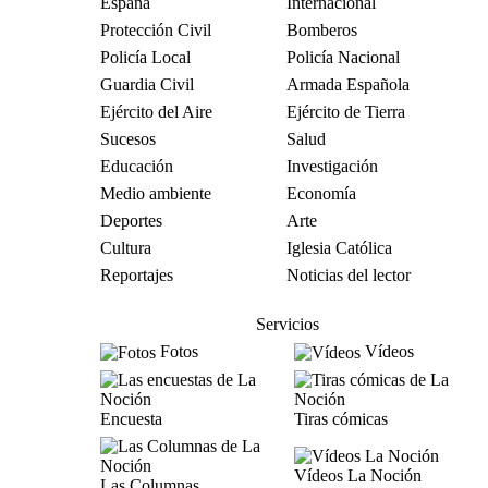
España
Internacional
Protección Civil
Bomberos
Policía Local
Policía Nacional
Guardia Civil
Armada Española
Ejército del Aire
Ejército de Tierra
Sucesos
Salud
Educación
Investigación
Medio ambiente
Economía
Deportes
Arte
Cultura
Iglesia Católica
Reportajes
Noticias del lector
Servicios
Fotos
Vídeos
Encuesta
Tiras cómicas
Vídeos La Noción
Las Columnas