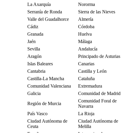
La Axarquía
Nororma
Serranía de Ronda
Sierra de las Nieves
Valle del Guadalhorce
Almería
Cádiz
Córdoba
Granada
Huelva
Jaén
Málaga
Sevilla
Andalucía
Aragón
Principado de Asturias
Islas Baleares
Canarias
Cantabria
Castilla y León
Castilla-La Mancha
Cataluña
Comunidad Valenciana
Extremadura
Galicia
Comunidad de Madrid
Comunidad Foral de
Región de Murcia
Navarra
País Vasco
La Rioja
Ciudad Autónoma de
Ciudad Autónoma de
Ceuta
Melilla