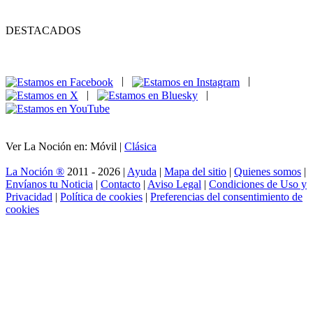
DESTACADOS
|
|
|
|
Ver La Noción en: Móvil |
Clásica
La Noción ®
2011 - 2026 |
Ayuda
|
Mapa del sitio
|
Quienes somos
|
Envíanos tu Noticia
|
Contacto
|
Aviso Legal
|
Condiciones de Uso y
Privacidad
|
Política de cookies
|
Preferencias del consentimiento de
cookies