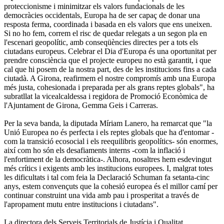
proteccionisme i minimitzar els valors fundacionals de les
democràcies occidentals, Europa ha de ser capaç de donar una
resposta ferma, coordinada i basada en els valors que ens uneixen.
Si no ho fem, correm el risc de quedar relegats a un segon pla en
l'escenari geopolític, amb conseqüències directes per a tots els
ciutadans europeus. Celebrar el Dia d'Europa és una oportunitat per
prendre consciència que el projecte europeu no està garantit, i que
cal que hi posem de la nostra part, des de les institucions fins a cada
ciutadà. A Girona, reafirmem el nostre compromís amb una Europa
més justa, cohesionada i preparada per als grans reptes globals", ha
subratllat la vicealcaldessa i regidora de Promoció Econòmica de
l'Ajuntament de Girona, Gemma Geis i Carreras.
Per la seva banda, la diputada Míriam Lanero, ha remarcat que "la
Unió Europea no és perfecta i els reptes globals que ha d'entomar -
com la transició ecosocial i els reequilibris geopolítics- són enormes,
així com ho són els desafiaments interns -com la inflació i
l'enfortiment de la democràtica-. Alhora, nosaltres hem esdevingut
més crítics i exigents amb les institucions europees. I, malgrat totes
les dificultats i tal com feia la Declaració Schuman fa setanta-cinc
anys, estem convençuts que la cohesió europea és el millor camí per
continuar construint una vida amb pau i prosperitat a través de
l'apropament mutu entre institucions i ciutadans".
La directora dels Serveis Territorials de Justícia i Qualitat