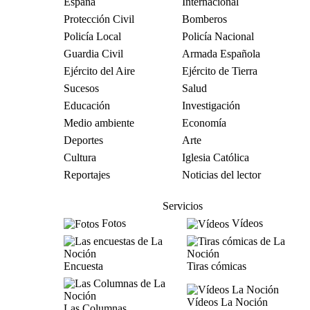
España
Internacional
Protección Civil
Bomberos
Policía Local
Policía Nacional
Guardia Civil
Armada Española
Ejército del Aire
Ejército de Tierra
Sucesos
Salud
Educación
Investigación
Medio ambiente
Economía
Deportes
Arte
Cultura
Iglesia Católica
Reportajes
Noticias del lector
Servicios
Fotos
Vídeos
Encuesta
Tiras cómicas
Vídeos La Noción
Las Columnas