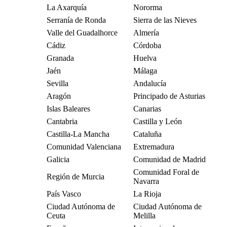
La Axarquía
Nororma
Serranía de Ronda
Sierra de las Nieves
Valle del Guadalhorce
Almería
Cádiz
Córdoba
Granada
Huelva
Jaén
Málaga
Sevilla
Andalucía
Aragón
Principado de Asturias
Islas Baleares
Canarias
Cantabria
Castilla y León
Castilla-La Mancha
Cataluña
Comunidad Valenciana
Extremadura
Galicia
Comunidad de Madrid
Comunidad Foral de
Región de Murcia
Navarra
País Vasco
La Rioja
Ciudad Autónoma de
Ciudad Autónoma de
Ceuta
Melilla