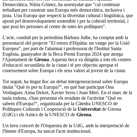
Democràtica, Núria Gómez, ha assenyalat que "cal continuar
treballant per construir una Europa més democràtica, inclusiva i
justa. Una Europa que respecti la diversitat cultural i lingüística, que
aposti pel desenvolupament sostenible i per la cohesió territorial, i
que posi les persones al centre de totes les polítiques".
L'acte, conduït per la periodista Bàrbara Julbe, ha comptat amb la
presentació del projecte "El retorn d'Hipàtia: un viatge per la Unió
Europea", per part de l'alumnat i professorat de l'Institut Santa
Eugènia, guanyador de la Beca Premi Europa 2024 que atorga
l'Ajuntament de
Girona
. Aquesta beca va dirigida a tots els centres
d'educació secundària de la ciutat i té per objectiu apropar el
coneixement sobre Europa i els seus valors al jovent de la ciutat.
Tot seguit, ha tingut lloc un debat intergeneracional sobre Europa
titulat "Què és per tu Europa?", en què han participat Ona
Verdaguer, Anna Delort, Xavier Serra i Joan Miró. En el marc de la
taula rodona, s'han presentat els resultats de l'activitat "Què en
sabem d'Europa?", organitzada per la Càtedra UNESCO de
Polítiques Culturals i Cooperació de la
Universitat
de Girona
(UdG) i els Amics de la UNESCO de
Girona
.
Un breu concert de l'Orquestra de la UdG, amb la interpretació de
l'himne d'Europa, ha tancat l'acte institucional.