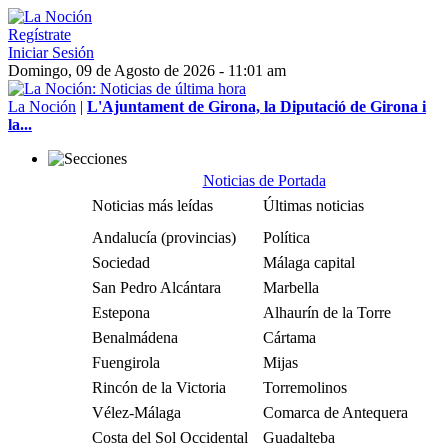
Regístrate
Iniciar Sesión
Domingo, 09 de Agosto de 2026 - 11:01 am
La Noción
|
L'Ajuntament de Girona, la Diputació de Girona i
la...
Noticias de Portada
Noticias más leídas
Últimas noticias
Andalucía (provincias)
Política
Sociedad
Málaga capital
San Pedro Alcántara
Marbella
Estepona
Alhaurín de la Torre
Benalmádena
Cártama
Fuengirola
Mijas
Rincón de la Victoria
Torremolinos
Vélez-Málaga
Comarca de Antequera
Costa del Sol Occidental
Guadalteba