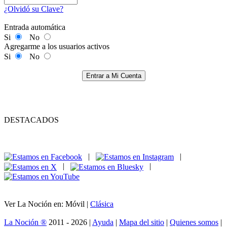
¿Olvidó su Clave?
Entrada automática
Si
No
Agregarme a los usuarios activos
Si
No
Entrar a Mi Cuenta
DESTACADOS
|
|
|
|
Ver La Noción en: Móvil |
Clásica
La Noción ®
2011 - 2026 |
Ayuda
|
Mapa del sitio
|
Quienes somos
|