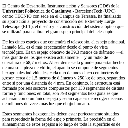
El Centro de Desarrollo, Instrumentación y Sensores (CD6) de la
Universitat
Politècnica de
Catalunya
- BarcelonaTech (UPC),
centro TECNIO con sede en el Campus de Terrassa, ha finalizado
su aportación al proyecto de construcción del Extremely Large
Telescope (ELT): el diseño y la construcción del sistema óptico que
se utilizará para calibrar el gran espejo principal del telescopio.
De los cinco espejos que contendrá el telescopio, el espejo principal,
llamado M1, es el más espectacular desde el punto de vista
tecnológico. Es un espejo cóncavo de 39,3 metros de diámetro —el
más grande de los que existen actualmente— y un radio de
curvatura de 68,7 metros. Al ser demasiado grande para estar hecho
de una sola pieza de vidrio, el aparato se compone de segmentos
hexagonales individuales, cada uno de unos cinco centímetros de
grosor, cerca de 1,5 metros de diámetro y 250 kg de peso, separados
entre sí por una distancia de 4 mm. En conjunto, la estructura está
formada por seis sectores compuestos por 133 segmentos de distinta
forma y funciones; en total, son 798 segmentos hexagonales que
actuarán como un único espejo y serán capaces de recoger decenas
de millones de veces más luz que el ojo humano.
Estos segmentos hexagonales deben estar perfectamente situados
para reproducir la forma del espejo primario. La precisión en el
alineamiento de estos espejos a lo largo de toda la superficie es de