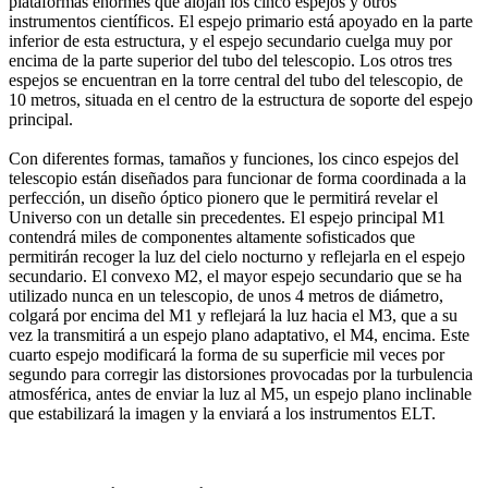
plataformas enormes que alojan los cinco espejos y otros
instrumentos científicos. El espejo primario está apoyado en la parte
inferior de esta estructura, y el espejo secundario cuelga muy por
encima de la parte superior del tubo del telescopio. Los otros tres
espejos se encuentran en la torre central del tubo del telescopio, de
10 metros, situada en el centro de la estructura de soporte del espejo
principal.
Con diferentes formas, tamaños y funciones, los cinco espejos del
telescopio están diseñados para funcionar de forma coordinada a la
perfección, un diseño óptico pionero que le permitirá revelar el
Universo con un detalle sin precedentes. El espejo principal M1
contendrá miles de componentes altamente sofisticados que
permitirán recoger la luz del cielo nocturno y reflejarla en el espejo
secundario. El convexo M2, el mayor espejo secundario que se ha
utilizado nunca en un telescopio, de unos 4 metros de diámetro,
colgará por encima del M1 y reflejará la luz hacia el M3, que a su
vez la transmitirá a un espejo plano adaptativo, el M4, encima. Este
cuarto espejo modificará la forma de su superficie mil veces por
segundo para corregir las distorsiones provocadas por la turbulencia
atmosférica, antes de enviar la luz al M5, un espejo plano inclinable
que estabilizará la imagen y la enviará a los instrumentos ELT.