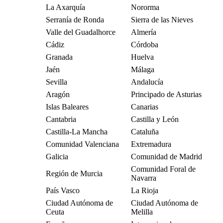
La Axarquía
Nororma
Serranía de Ronda
Sierra de las Nieves
Valle del Guadalhorce
Almería
Cádiz
Córdoba
Granada
Huelva
Jaén
Málaga
Sevilla
Andalucía
Aragón
Principado de Asturias
Islas Baleares
Canarias
Cantabria
Castilla y León
Castilla-La Mancha
Cataluña
Comunidad Valenciana
Extremadura
Galicia
Comunidad de Madrid
Comunidad Foral de
Región de Murcia
Navarra
País Vasco
La Rioja
Ciudad Autónoma de
Ciudad Autónoma de
Ceuta
Melilla