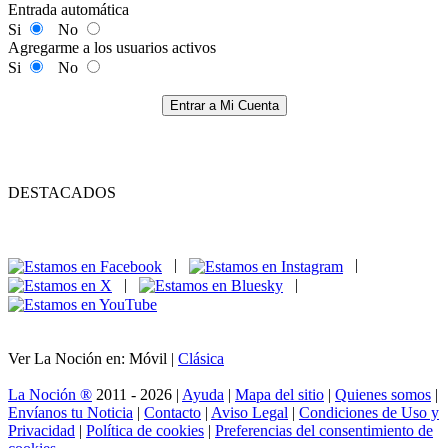
Entrada automática
Si
No
Agregarme a los usuarios activos
Si
No
Entrar a Mi Cuenta
DESTACADOS
|
|
|
|
Ver La Noción en: Móvil |
Clásica
La Noción ®
2011 - 2026 |
Ayuda
|
Mapa del sitio
|
Quienes somos
|
Envíanos tu Noticia
|
Contacto
|
Aviso Legal
|
Condiciones de Uso y
Privacidad
|
Política de cookies
|
Preferencias del consentimiento de