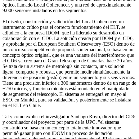
óptico, llamado Local Coherencer, y una red de aproximadamente
9.000 sensores instalados en los segmentos.
El diseño, construcción y validación del Local Coherencer, un
instrumento crítico para el correcto funcionamiento del ELT, se
adjudicó a la empresa IDOM, que ha liderado su desarrollo en
colaboración con el CD6. La solución creada por IDOM y el CD6,
y aprobada por el European Southern Observatory (ESO) dentro de
un concurso competitivo de propuestas internacional, se basa en un
concepto óptico original, que es una variante del interferómetro que
el CD6 ya creó para el Gran Telescopio de Canarias, hace 20 años.
Se trata de un sistema de metrología sin contacto, una solución
ligera, compacta y robusta, que permite medir simultáneamente la
diferencia de posición (pistón) entre un segmento y sus seis vecinos.
Tiene una precisión inferior a 300 nanómetros dentro de un rango de
±250 micras, y funciona mientras está montado en el manipulador
de segmentos del telescopio. El sistema se entregará en mayo al
ESO, en Múnich, para su validación, y posteriormente se instalará
en el ELT en Chile.
Tal y como explica el investigador Santiago Royo, director del CD6
y coordinador del proyecto por parte de la UPC, "el sistema
construido se basa en un concepto totalmente innovador, que
permitió ganar junto con IDOM un proceso de licitación
internacional y depositar una patente internacional. El sistema mide