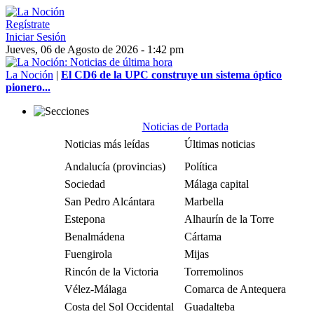
Regístrate
Iniciar Sesión
Jueves, 06 de Agosto de 2026 - 1:42 pm
La Noción
|
El CD6 de la UPC construye un sistema óptico
pionero...
Noticias de Portada
Noticias más leídas
Últimas noticias
Andalucía (provincias)
Política
Sociedad
Málaga capital
San Pedro Alcántara
Marbella
Estepona
Alhaurín de la Torre
Benalmádena
Cártama
Fuengirola
Mijas
Rincón de la Victoria
Torremolinos
Vélez-Málaga
Comarca de Antequera
Costa del Sol Occidental
Guadalteba