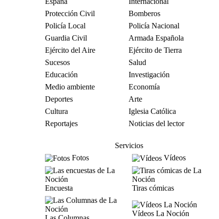
España
Internacional
Protección Civil
Bomberos
Policía Local
Policía Nacional
Guardia Civil
Armada Española
Ejército del Aire
Ejército de Tierra
Sucesos
Salud
Educación
Investigación
Medio ambiente
Economía
Deportes
Arte
Cultura
Iglesia Católica
Reportajes
Noticias del lector
Servicios
Fotos
Vídeos
Encuesta
Tiras cómicas
Vídeos La Noción
Las Columnas