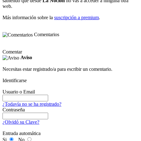
sabiendo que desde
La Noción
no vas a acceder a ninguna otra
web.
Más información sobre la
suscripción a premium
.
Comentarios
Comentar
Aviso
Necesitas estar registrado/a para escribir un comentario.
Identificarse
Usuario o Email
¿Todavía no se ha registrado?
Contraseña
¿Olvidó su Clave?
Entrada automática
Si
No