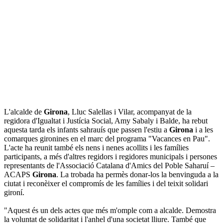
L'alcalde de
Girona
, Lluc Salellas i Vilar, acompanyat de la
regidora d'Igualtat i Justícia Social, Amy Sabaly i Balde, ha rebut
aquesta tarda els infants sahrauís que passen l'estiu a
Girona
i a les
comarques gironines en el marc del programa "Vacances en Pau".
L'acte ha reunit també els nens i nenes acollits i les famílies
participants, a més d'altres regidors i regidores municipals i persones
representants de l'Associació Catalana d'Amics del Poble Saharuí –
ACAPS
Girona
. La trobada ha permès donar-los la benvinguda a la
ciutat i reconèixer el compromís de les famílies i del teixit solidari
gironí.
"Aquest és un dels actes que més m'omple com a alcalde. Demostra
la voluntat de solidaritat i l'anhel d'una societat lliure. També que