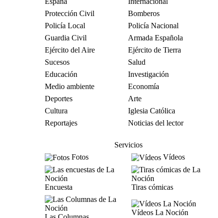
España
Internacional
Protección Civil
Bomberos
Policía Local
Policía Nacional
Guardia Civil
Armada Española
Ejército del Aire
Ejército de Tierra
Sucesos
Salud
Educación
Investigación
Medio ambiente
Economía
Deportes
Arte
Cultura
Iglesia Católica
Reportajes
Noticias del lector
Servicios
Fotos
Vídeos
Encuesta
Tiras cómicas
Vídeos La Noción
Las Columnas