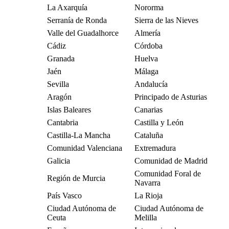
La Axarquía
Nororma
Serranía de Ronda
Sierra de las Nieves
Valle del Guadalhorce
Almería
Cádiz
Córdoba
Granada
Huelva
Jaén
Málaga
Sevilla
Andalucía
Aragón
Principado de Asturias
Islas Baleares
Canarias
Cantabria
Castilla y León
Castilla-La Mancha
Cataluña
Comunidad Valenciana
Extremadura
Galicia
Comunidad de Madrid
Comunidad Foral de
Región de Murcia
Navarra
País Vasco
La Rioja
Ciudad Autónoma de
Ciudad Autónoma de
Ceuta
Melilla