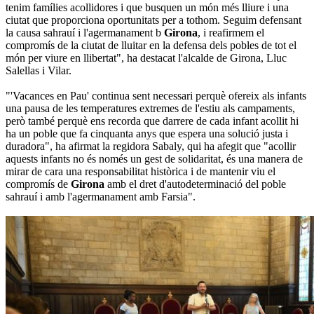
tenim famílies acollidores i que busquen un món més lliure i una
ciutat que proporciona oportunitats per a tothom. Seguim defensant
la causa sahrauí i l'agermanament b
Girona
, i reafirmem el
compromís de la ciutat de lluitar en la defensa dels pobles de tot el
món per viure en llibertat", ha destacat l'alcalde de Girona, Lluc
Salellas i Vilar.
"'Vacances en Pau' continua sent necessari perquè ofereix als infants
una pausa de les temperatures extremes de l'estiu als campaments,
però també perquè ens recorda que darrere de cada infant acollit hi
ha un poble que fa cinquanta anys que espera una solució justa i
duradora", ha afirmat la regidora Sabaly, qui ha afegit que "acollir
aquests infants no és només un gest de solidaritat, és una manera de
mirar de cara una responsabilitat històrica i de mantenir viu el
compromís de
Girona
amb el dret d'autodeterminació del poble
sahrauí i amb l'agermanament amb Farsia".