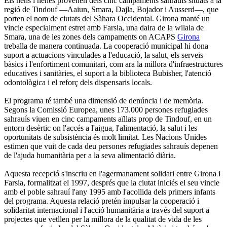
Els nens i nenes provenen dels cinc campaments sahrauís situats a la
regió de Tindouf —Aaiun, Smara, Dajla, Bojador i Ausserd—, que
porten el nom de ciutats del Sàhara Occidental. Girona manté un
vincle especialment estret amb Farsia, una daira de la wilaia de
Smara, una de les zones dels campaments on ACAPS
Girona
treballa de manera continuada. La cooperació municipal hi dona
suport a actuacions vinculades a l'educació, la salut, els serveis
bàsics i l'enfortiment comunitari, com ara la millora d'infraestructures
educatives i sanitàries, el suport a la biblioteca Bubisher, l'atenció
odontològica i el reforç dels dispensaris locals.
El programa té també una dimensió de denúncia i de memòria.
Segons la Comissió Europea, unes 173.000 persones refugiades
sahrauís viuen en cinc campaments aïllats prop de Tindouf, en un
entorn desèrtic on l'accés a l'aigua, l'alimentació, la salut i les
oportunitats de subsistència és molt limitat. Les Nacions Unides
estimen que vuit de cada deu persones refugiades sahrauís depenen
de l'ajuda humanitària per a la seva alimentació diària.
Aquesta recepció s'inscriu en l'agermanament solidari entre Girona i
Farsia, formalitzat el 1997, després que la ciutat iniciés el seu vincle
amb el poble sahrauí l'any 1995 amb l'acollida dels primers infants
del programa. Aquesta relació pretén impulsar la cooperació i
solidaritat internacional i l'acció humanitària a través del suport a
projectes que vetllen per la millora de la qualitat de vida de les