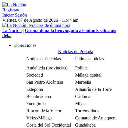
Regístrate
Iniciar Sesión
Viernes, 07 de Agosto de 2026 - 11:44 am
La Noción
|
Girona dona la benvinguda als infants sahrauís
del...
Noticias de Portada
Noticias más leídas
Últimas noticias
Andalucía (provincias)
Política
Sociedad
Málaga capital
San Pedro Alcántara
Marbella
Estepona
Alhaurín de la Torre
Benalmádena
Cártama
Fuengirola
Mijas
Rincón de la Victoria
Torremolinos
Vélez-Málaga
Comarca de Antequera
Costa del Sol Occidental
Guadalteba