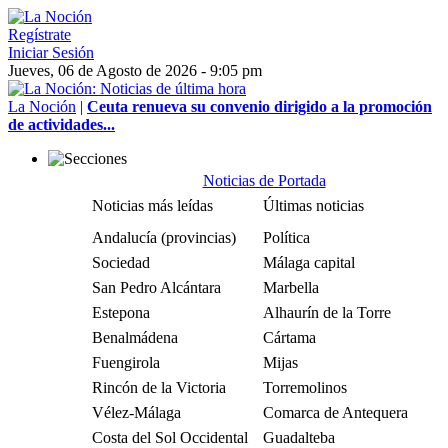
Regístrate
Iniciar Sesión
Jueves, 06 de Agosto de 2026 - 9:05 pm
La Noción
|
Ceuta renueva su convenio dirigido a la promoción
de actividades...
Noticias de Portada
Noticias más leídas
Últimas noticias
Andalucía (provincias)
Política
Sociedad
Málaga capital
San Pedro Alcántara
Marbella
Estepona
Alhaurín de la Torre
Benalmádena
Cártama
Fuengirola
Mijas
Rincón de la Victoria
Torremolinos
Vélez-Málaga
Comarca de Antequera
Costa del Sol Occidental
Guadalteba