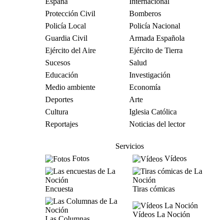
España
Internacional
Protección Civil
Bomberos
Policía Local
Policía Nacional
Guardia Civil
Armada Española
Ejército del Aire
Ejército de Tierra
Sucesos
Salud
Educación
Investigación
Medio ambiente
Economía
Deportes
Arte
Cultura
Iglesia Católica
Reportajes
Noticias del lector
Servicios
Fotos
Vídeos
Encuesta
Tiras cómicas
Vídeos La Noción
Las Columnas