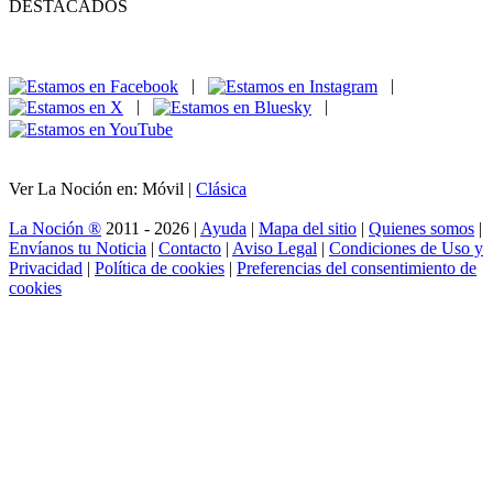
DESTACADOS
|
|
|
|
Ver La Noción en: Móvil |
Clásica
La Noción ®
2011 - 2026 |
Ayuda
|
Mapa del sitio
|
Quienes somos
|
Envíanos tu Noticia
|
Contacto
|
Aviso Legal
|
Condiciones de Uso y
Privacidad
|
Política de cookies
|
Preferencias del consentimiento de
cookies