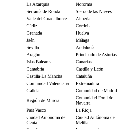
La Axarquía
Nororma
Serranía de Ronda
Sierra de las Nieves
Valle del Guadalhorce
Almería
Cádiz
Córdoba
Granada
Huelva
Jaén
Málaga
Sevilla
Andalucía
Aragón
Principado de Asturias
Islas Baleares
Canarias
Cantabria
Castilla y León
Castilla-La Mancha
Cataluña
Comunidad Valenciana
Extremadura
Galicia
Comunidad de Madrid
Comunidad Foral de
Región de Murcia
Navarra
País Vasco
La Rioja
Ciudad Autónoma de
Ciudad Autónoma de
Ceuta
Melilla