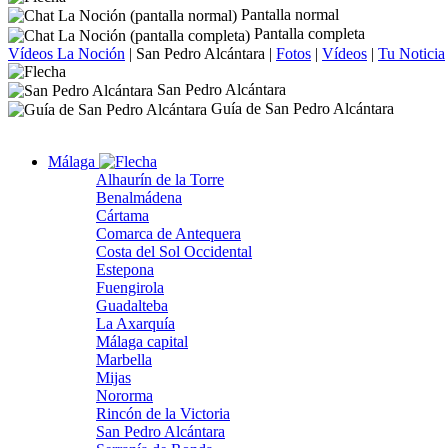
Pantalla normal
Pantalla completa
Vídeos La Noción
|
San Pedro Alcántara
|
Fotos
|
Vídeos
|
Tu Noticia
San Pedro Alcántara
Guía de San Pedro Alcántara
Málaga
Alhaurín de la Torre
Benalmádena
Cártama
Comarca de Antequera
Costa del Sol Occidental
Estepona
Fuengirola
Guadalteba
La Axarquía
Málaga capital
Marbella
Mijas
Nororma
Rincón de la Victoria
San Pedro Alcántara