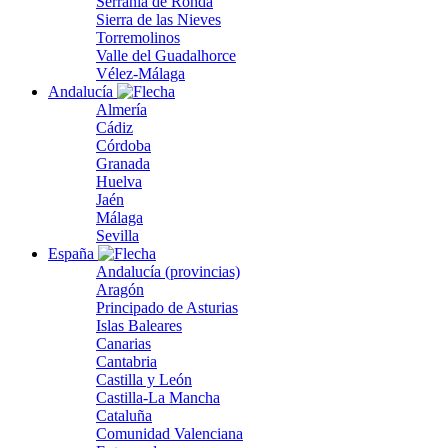
Serranía de Ronda
Sierra de las Nieves
Torremolinos
Valle del Guadalhorce
Vélez-Málaga
Andalucía
Almería
Cádiz
Córdoba
Granada
Huelva
Jaén
Málaga
Sevilla
España
Andalucía (provincias)
Aragón
Principado de Asturias
Islas Baleares
Canarias
Cantabria
Castilla y León
Castilla-La Mancha
Cataluña
Comunidad Valenciana