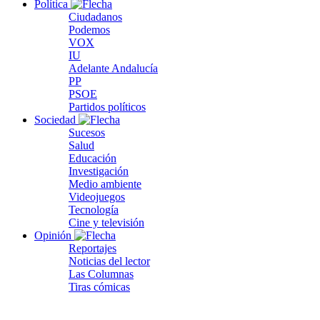
Política
Ciudadanos
Podemos
VOX
IU
Adelante Andalucía
PP
PSOE
Partidos políticos
Sociedad
Sucesos
Salud
Educación
Investigación
Medio ambiente
Videojuegos
Tecnología
Cine y televisión
Opinión
Reportajes
Noticias del lector
Las Columnas
Tiras cómicas