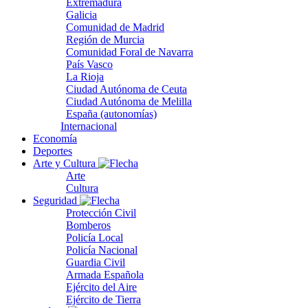
Extremadura
Galicia
Comunidad de Madrid
Región de Murcia
Comunidad Foral de Navarra
País Vasco
La Rioja
Ciudad Autónoma de Ceuta
Ciudad Autónoma de Melilla
España (autonomías)
Internacional
Economía
Deportes
Arte y Cultura
Arte
Cultura
Seguridad
Protección Civil
Bomberos
Policía Local
Policía Nacional
Guardia Civil
Armada Española
Ejército del Aire
Ejército de Tierra