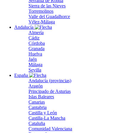
Serranía de Ronda
Sierra de las Nieves
Torremolinos
Valle del Guadalhorce
Vélez-Málaga
Andalucía
Almería
Cádiz
Córdoba
Granada
Huelva
Jaén
Málaga
Sevilla
España
Andalucía (provincias)
Aragón
Principado de Asturias
Islas Baleares
Canarias
Cantabria
Castilla y León
Castilla-La Mancha
Cataluña
Comunidad Valenciana