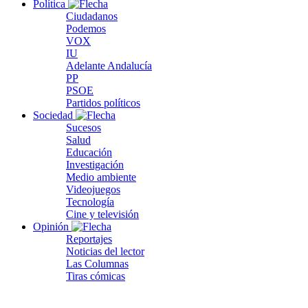
Política
Ciudadanos
Podemos
VOX
IU
Adelante Andalucía
PP
PSOE
Partidos políticos
Sociedad
Sucesos
Salud
Educación
Investigación
Medio ambiente
Videojuegos
Tecnología
Cine y televisión
Opinión
Reportajes
Noticias del lector
Las Columnas
Tiras cómicas