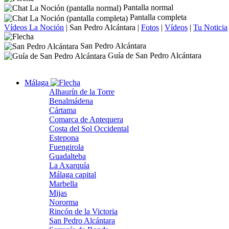
Pantalla normal
Pantalla completa
Vídeos La Noción
|
San Pedro Alcántara
|
Fotos
|
Vídeos
|
Tu Noticia
San Pedro Alcántara
Guía de San Pedro Alcántara
Málaga
Alhaurín de la Torre
Benalmádena
Cártama
Comarca de Antequera
Costa del Sol Occidental
Estepona
Fuengirola
Guadalteba
La Axarquía
Málaga capital
Marbella
Mijas
Nororma
Rincón de la Victoria
San Pedro Alcántara