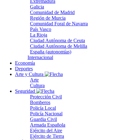
Extremadura
Galicia
Comunidad de Madrid
Región de Murcia
Comunidad Foral de Navarra
País Vasco
La Rioja
Ciudad Autónoma de Ceuta
Ciudad Autónoma de Melilla
España (autonomías)
Internacional
Economía
Deportes
Arte y Cultura
Arte
Cultura
Seguridad
Protección Civil
Bomberos
Policía Local
Policía Nacional
Guardia Civil
Armada Española
Ejército del Aire
Ejército de Tierra