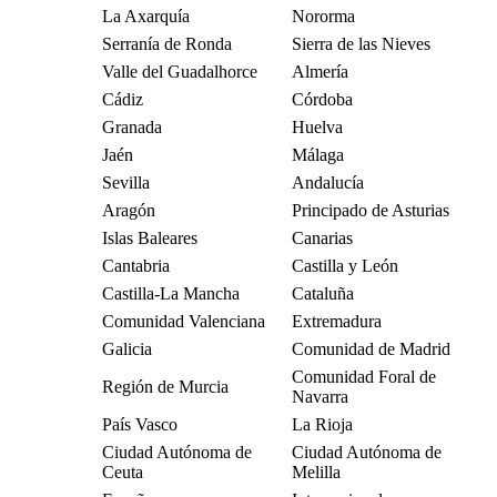
La Axarquía
Nororma
Serranía de Ronda
Sierra de las Nieves
Valle del Guadalhorce
Almería
Cádiz
Córdoba
Granada
Huelva
Jaén
Málaga
Sevilla
Andalucía
Aragón
Principado de Asturias
Islas Baleares
Canarias
Cantabria
Castilla y León
Castilla-La Mancha
Cataluña
Comunidad Valenciana
Extremadura
Galicia
Comunidad de Madrid
Comunidad Foral de
Región de Murcia
Navarra
País Vasco
La Rioja
Ciudad Autónoma de
Ciudad Autónoma de
Ceuta
Melilla