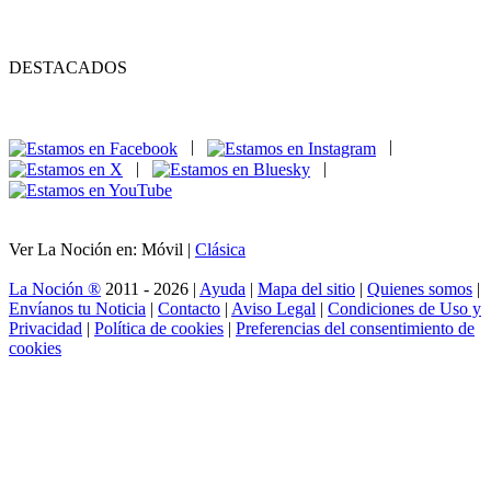
DESTACADOS
|
|
|
|
Ver La Noción en: Móvil |
Clásica
La Noción ®
2011 - 2026 |
Ayuda
|
Mapa del sitio
|
Quienes somos
|
Envíanos tu Noticia
|
Contacto
|
Aviso Legal
|
Condiciones de Uso y
Privacidad
|
Política de cookies
|
Preferencias del consentimiento de
cookies