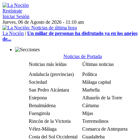
Regístrate
Iniciar Sesión
Jueves, 06 de Agosto de 2026 - 11:10 am
La Noción
|
Un millar de personas ha disfrutado ya en los anejos
de...
Noticias de Portada
Noticias más leídas
Últimas noticias
Andalucía (provincias)
Política
Sociedad
Málaga capital
San Pedro Alcántara
Marbella
Estepona
Alhaurín de la Torre
Benalmádena
Cártama
Fuengirola
Mijas
Rincón de la Victoria
Torremolinos
Vélez-Málaga
Comarca de Antequera
Costa del Sol Occidental
Guadalteba