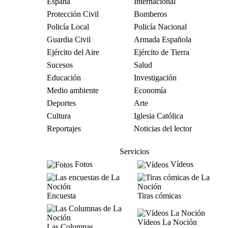
España
Internacional
Protección Civil
Bomberos
Policía Local
Policía Nacional
Guardia Civil
Armada Española
Ejército del Aire
Ejército de Tierra
Sucesos
Salud
Educación
Investigación
Medio ambiente
Economía
Deportes
Arte
Cultura
Iglesia Católica
Reportajes
Noticias del lector
Servicios
Fotos
Vídeos
Encuesta
Tiras cómicas
Vídeos La Noción
Las Columnas