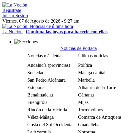
Regístrate
Iniciar Sesión
Viernes, 07 de Agosto de 2026 - 9:27 am
La Noción
|
Combina las joyas para hacerte con ellas
Noticias de Portada
Noticias más leídas
Últimas noticias
Andalucía (provincias)
Política
Sociedad
Málaga capital
San Pedro Alcántara
Marbella
Estepona
Alhaurín de la Torre
Benalmádena
Cártama
Fuengirola
Mijas
Rincón de la Victoria
Torremolinos
Vélez-Málaga
Comarca de Antequera
Costa del Sol Occidental
Guadalteba
La Axarquía
Nororma