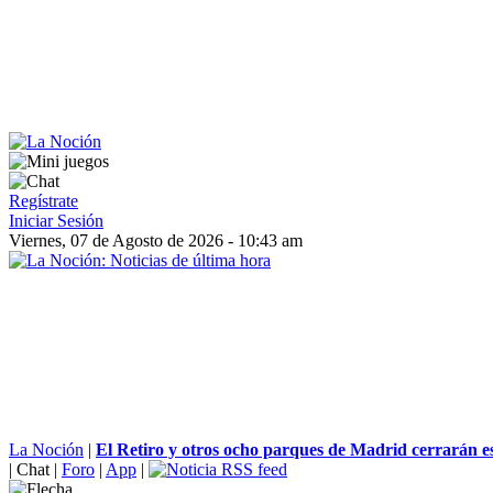
Regístrate
Iniciar Sesión
Viernes, 07 de Agosto de 2026 - 10:43 am
La Noción
|
El Retiro y otros ocho parques de Madrid cerrarán est
|
Chat
|
Foro
|
App
|