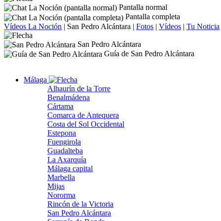
Pantalla normal
Pantalla completa
Vídeos La Noción
|
San Pedro Alcántara
|
Fotos
|
Vídeos
|
Tu Noticia
San Pedro Alcántara
Guía de San Pedro Alcántara
Málaga
Alhaurín de la Torre
Benalmádena
Cártama
Comarca de Antequera
Costa del Sol Occidental
Estepona
Fuengirola
Guadalteba
La Axarquía
Málaga capital
Marbella
Mijas
Nororma
Rincón de la Victoria
San Pedro Alcántara