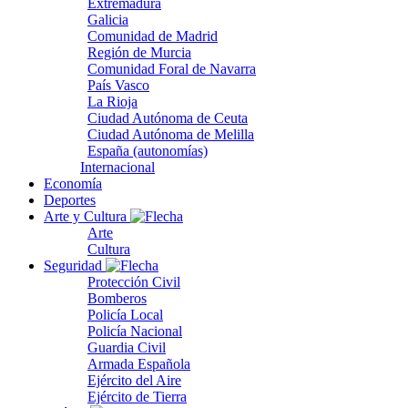
Extremadura
Galicia
Comunidad de Madrid
Región de Murcia
Comunidad Foral de Navarra
País Vasco
La Rioja
Ciudad Autónoma de Ceuta
Ciudad Autónoma de Melilla
España (autonomías)
Internacional
Economía
Deportes
Arte y Cultura
Arte
Cultura
Seguridad
Protección Civil
Bomberos
Policía Local
Policía Nacional
Guardia Civil
Armada Española
Ejército del Aire
Ejército de Tierra