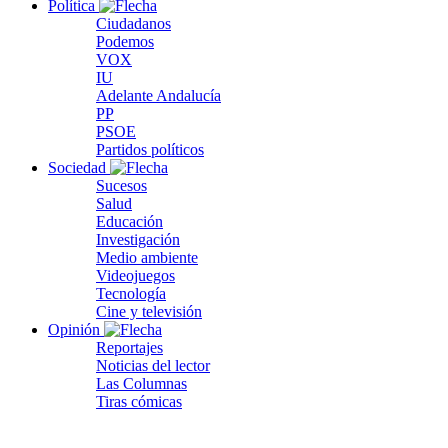
Política
Ciudadanos
Podemos
VOX
IU
Adelante Andalucía
PP
PSOE
Partidos políticos
Sociedad
Sucesos
Salud
Educación
Investigación
Medio ambiente
Videojuegos
Tecnología
Cine y televisión
Opinión
Reportajes
Noticias del lector
Las Columnas
Tiras cómicas