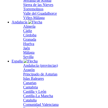
Serranía de Ronda
Sierra de las Nieves
Torremolinos
Valle del Guadalhorce
Vélez-Málaga
Andalucía
Almería
Cádiz
Córdoba
Granada
Huelva
Jaén
Málaga
Sevilla
España
Andalucía (provincias)
Aragón
Principado de Asturias
Islas Baleares
Canarias
Cantabria
Castilla y León
Castilla-La Mancha
Cataluña
Comunidad Valenciana