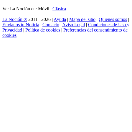
Ver La Noción en: Móvil |
Clásica
La Noción ®
2011 - 2026 |
Ayuda
|
Mapa del sitio
|
Quienes somos
|
Envíanos tu Noticia
|
Contacto
|
Aviso Legal
|
Condiciones de Uso y
Privacidad
|
Política de cookies
|
Preferencias del consentimiento de
cookies