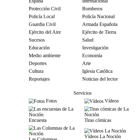
España
Internacional
Protección Civil
Bomberos
Policía Local
Policía Nacional
Guardia Civil
Armada Española
Ejército del Aire
Ejército de Tierra
Sucesos
Salud
Educación
Investigación
Medio ambiente
Economía
Deportes
Arte
Cultura
Iglesia Católica
Reportajes
Noticias del lector
Servicios
Fotos
Vídeos
Encuesta
Tiras cómicas
Vídeos La Noción
Las Columnas