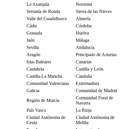
La Axarquía
Nororma
Serranía de Ronda
Sierra de las Nieves
Valle del Guadalhorce
Almería
Cádiz
Córdoba
Granada
Huelva
Jaén
Málaga
Sevilla
Andalucía
Aragón
Principado de Asturias
Islas Baleares
Canarias
Cantabria
Castilla y León
Castilla-La Mancha
Cataluña
Comunidad Valenciana
Extremadura
Galicia
Comunidad de Madrid
Comunidad Foral de
Región de Murcia
Navarra
País Vasco
La Rioja
Ciudad Autónoma de
Ciudad Autónoma de
Ceuta
Melilla