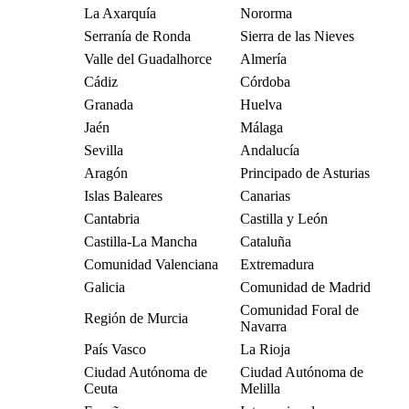
La Axarquía
Nororma
Serranía de Ronda
Sierra de las Nieves
Valle del Guadalhorce
Almería
Cádiz
Córdoba
Granada
Huelva
Jaén
Málaga
Sevilla
Andalucía
Aragón
Principado de Asturias
Islas Baleares
Canarias
Cantabria
Castilla y León
Castilla-La Mancha
Cataluña
Comunidad Valenciana
Extremadura
Galicia
Comunidad de Madrid
Comunidad Foral de
Región de Murcia
Navarra
País Vasco
La Rioja
Ciudad Autónoma de
Ciudad Autónoma de
Ceuta
Melilla