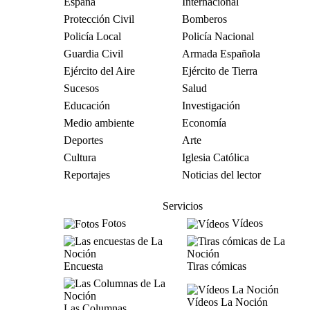
España
Internacional
Protección Civil
Bomberos
Policía Local
Policía Nacional
Guardia Civil
Armada Española
Ejército del Aire
Ejército de Tierra
Sucesos
Salud
Educación
Investigación
Medio ambiente
Economía
Deportes
Arte
Cultura
Iglesia Católica
Reportajes
Noticias del lector
Servicios
Fotos
Vídeos
Encuesta
Tiras cómicas
Vídeos La Noción
Las Columnas