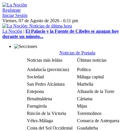
Regístrate
Iniciar Sesión
Viernes, 07 de Agosto de 2026 - 6:11 pm
La Noción
|
El Palacio y la Fuente de Cibeles se apagan hoy
durante un minuto...
Noticias de Portada
Noticias más leídas
Últimas noticias
Andalucía (provincias)
Política
Sociedad
Málaga capital
San Pedro Alcántara
Marbella
Estepona
Alhaurín de la Torre
Benalmádena
Cártama
Fuengirola
Mijas
Rincón de la Victoria
Torremolinos
Vélez-Málaga
Comarca de Antequera
Costa del Sol Occidental
Guadalteba