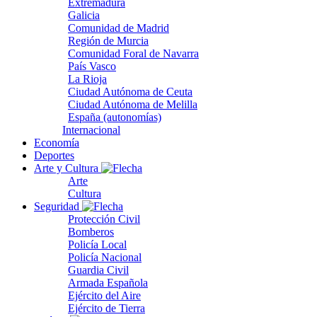
Extremadura
Galicia
Comunidad de Madrid
Región de Murcia
Comunidad Foral de Navarra
País Vasco
La Rioja
Ciudad Autónoma de Ceuta
Ciudad Autónoma de Melilla
España (autonomías)
Internacional
Economía
Deportes
Arte y Cultura
Arte
Cultura
Seguridad
Protección Civil
Bomberos
Policía Local
Policía Nacional
Guardia Civil
Armada Española
Ejército del Aire
Ejército de Tierra