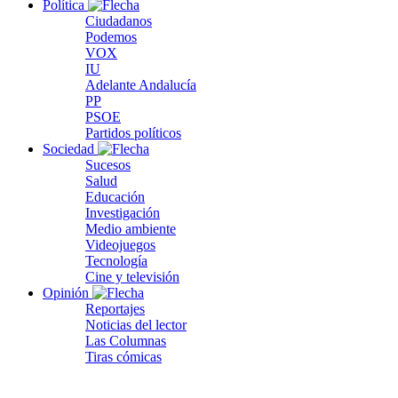
Política
Ciudadanos
Podemos
VOX
IU
Adelante Andalucía
PP
PSOE
Partidos políticos
Sociedad
Sucesos
Salud
Educación
Investigación
Medio ambiente
Videojuegos
Tecnología
Cine y televisión
Opinión
Reportajes
Noticias del lector
Las Columnas
Tiras cómicas