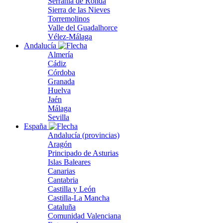
Serranía de Ronda
Sierra de las Nieves
Torremolinos
Valle del Guadalhorce
Vélez-Málaga
Andalucía
Almería
Cádiz
Córdoba
Granada
Huelva
Jaén
Málaga
Sevilla
España
Andalucía (provincias)
Aragón
Principado de Asturias
Islas Baleares
Canarias
Cantabria
Castilla y León
Castilla-La Mancha
Cataluña
Comunidad Valenciana