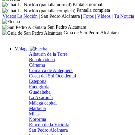
Pantalla normal
Pantalla completa
Vídeos La Noción
|
San Pedro Alcántara
|
Fotos
|
Vídeos
|
Tu Noticia
San Pedro Alcántara
Guía de San Pedro Alcántara
Málaga
Alhaurín de la Torre
Benalmádena
Cártama
Comarca de Antequera
Costa del Sol Occidental
Estepona
Fuengirola
Guadalteba
La Axarquía
Málaga capital
Marbella
Mijas
Nororma
Rincón de la Victoria
San Pedro Alcántara