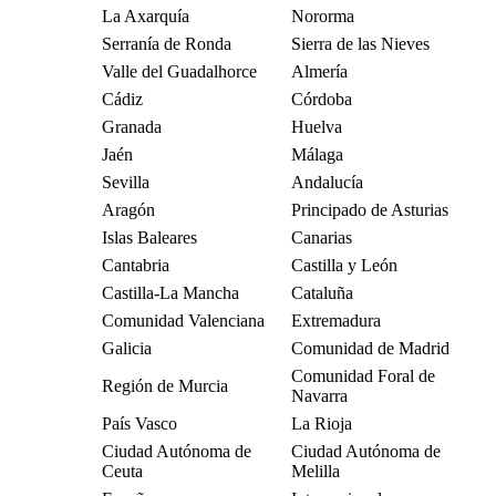
La Axarquía
Nororma
Serranía de Ronda
Sierra de las Nieves
Valle del Guadalhorce
Almería
Cádiz
Córdoba
Granada
Huelva
Jaén
Málaga
Sevilla
Andalucía
Aragón
Principado de Asturias
Islas Baleares
Canarias
Cantabria
Castilla y León
Castilla-La Mancha
Cataluña
Comunidad Valenciana
Extremadura
Galicia
Comunidad de Madrid
Comunidad Foral de
Región de Murcia
Navarra
País Vasco
La Rioja
Ciudad Autónoma de
Ciudad Autónoma de
Ceuta
Melilla