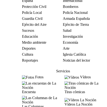
España
Internacional
Protección Civil
Bomberos
Policía Local
Policía Nacional
Guardia Civil
Armada Española
Ejército del Aire
Ejército de Tierra
Sucesos
Salud
Educación
Investigación
Medio ambiente
Economía
Deportes
Arte
Cultura
Iglesia Católica
Reportajes
Noticias del lector
Servicios
Fotos
Vídeos
Encuesta
Tiras cómicas
Vídeos La Noción
Las Columnas