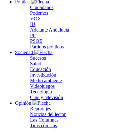
Política
Ciudadanos
Podemos
VOX
IU
Adelante Andalucía
PP
PSOE
Partidos políticos
Sociedad
Sucesos
Salud
Educación
Investigación
Medio ambiente
Videojuegos
Tecnología
Cine y televisión
Opinión
Reportajes
Noticias del lector
Las Columnas
Tiras cómicas