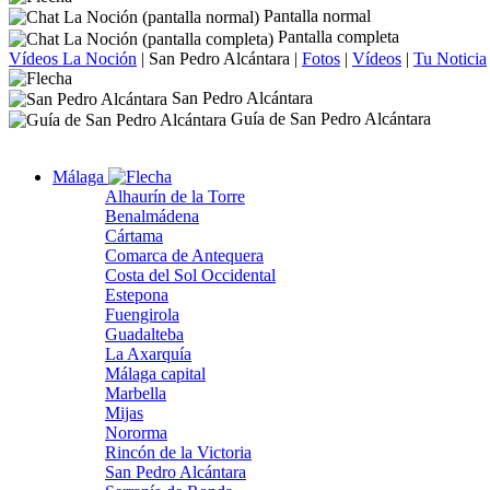
Pantalla normal
Pantalla completa
Vídeos La Noción
|
San Pedro Alcántara
|
Fotos
|
Vídeos
|
Tu Noticia
San Pedro Alcántara
Guía de San Pedro Alcántara
Málaga
Alhaurín de la Torre
Benalmádena
Cártama
Comarca de Antequera
Costa del Sol Occidental
Estepona
Fuengirola
Guadalteba
La Axarquía
Málaga capital
Marbella
Mijas
Nororma
Rincón de la Victoria
San Pedro Alcántara