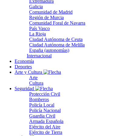
Extremadura
Galicia
Comunidad de Madrid
Región de Murcia
Comunidad Foral de Navarra
País Vasco
La Rioja
Ciudad Autónoma de Ceuta
Ciudad Autónoma de Melilla
España (autonomías)
Internacional
Economía
Deportes
Arte y Cultura
Arte
Cultura
Seguridad
Protección Civil
Bomberos
Policía Local
Policía Nacional
Guardia Civil
Armada Española
Ejército del Aire
Ejército de Tierra