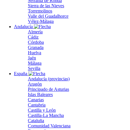
Serranía de Ronda
Sierra de las Nieves
Torremolinos
Valle del Guadalhorce
Vélez-Málaga
Andalucía
Almería
Cádiz
Córdoba
Granada
Huelva
Jaén
Málaga
Sevilla
España
Andalucía (provincias)
Aragón
Principado de Asturias
Islas Baleares
Canarias
Cantabria
Castilla y León
Castilla-La Mancha
Cataluña
Comunidad Valenciana