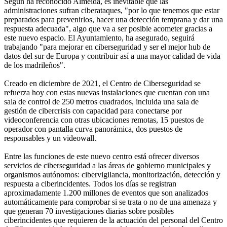
Según ha reconocido Almeida, es inevitable que las
administraciones sufran ciberataques, "por lo que tenemos que estar
preparados para prevenirlos, hacer una detección temprana y dar una
respuesta adecuada", algo que va a ser posible acometer gracias a
este nuevo espacio. El Ayuntamiento, ha asegurado, seguirá
trabajando "para mejorar en ciberseguridad y ser el mejor hub de
datos del sur de Europa y contribuir así a una mayor calidad de vida
de los madrileños".
Creado en diciembre de 2021, el Centro de Ciberseguridad se
refuerza hoy con estas nuevas instalaciones que cuentan con una
sala de control de 250 metros cuadrados, incluida una sala de
gestión de cibercrisis con capacidad para conectarse por
videoconferencia con otras ubicaciones remotas, 15 puestos de
operador con pantalla curva panorámica, dos puestos de
responsables y un videowall.
Entre las funciones de este nuevo centro está ofrecer diversos
servicios de ciberseguridad a las áreas de gobierno municipales y
organismos autónomos: cibervigilancia, monitorización, detección y
respuesta a ciberincidentes. Todos los días se registran
aproximadamente 1.200 millones de eventos que son analizados
automáticamente para comprobar si se trata o no de una amenaza y
que generan 70 investigaciones diarias sobre posibles
ciberincidentes que requieren de la actuación del personal del Centro