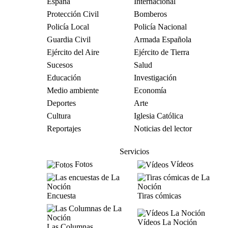
España
Internacional
Protección Civil
Bomberos
Policía Local
Policía Nacional
Guardia Civil
Armada Española
Ejército del Aire
Ejército de Tierra
Sucesos
Salud
Educación
Investigación
Medio ambiente
Economía
Deportes
Arte
Cultura
Iglesia Católica
Reportajes
Noticias del lector
Servicios
Fotos
Vídeos
Encuesta
Tiras cómicas
Vídeos La Noción
Las Columnas