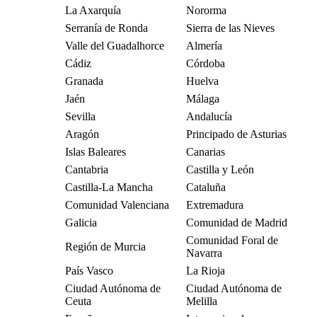
La Axarquía
Nororma
Serranía de Ronda
Sierra de las Nieves
Valle del Guadalhorce
Almería
Cádiz
Córdoba
Granada
Huelva
Jaén
Málaga
Sevilla
Andalucía
Aragón
Principado de Asturias
Islas Baleares
Canarias
Cantabria
Castilla y León
Castilla-La Mancha
Cataluña
Comunidad Valenciana
Extremadura
Galicia
Comunidad de Madrid
Comunidad Foral de
Región de Murcia
Navarra
País Vasco
La Rioja
Ciudad Autónoma de
Ciudad Autónoma de
Ceuta
Melilla