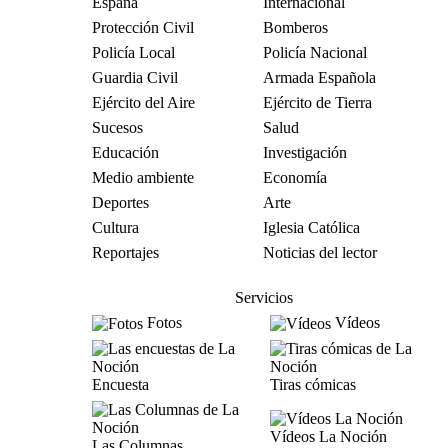
España
Internacional
Protección Civil
Bomberos
Policía Local
Policía Nacional
Guardia Civil
Armada Española
Ejército del Aire
Ejército de Tierra
Sucesos
Salud
Educación
Investigación
Medio ambiente
Economía
Deportes
Arte
Cultura
Iglesia Católica
Reportajes
Noticias del lector
Servicios
Fotos
Vídeos
Encuesta
Tiras cómicas
Vídeos La Noción
Las Columnas