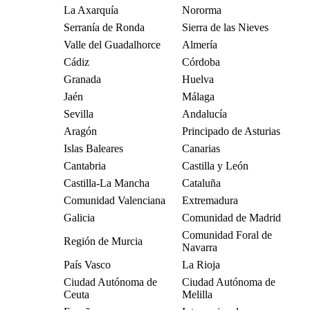
La Axarquía
Nororma
Serranía de Ronda
Sierra de las Nieves
Valle del Guadalhorce
Almería
Cádiz
Córdoba
Granada
Huelva
Jaén
Málaga
Sevilla
Andalucía
Aragón
Principado de Asturias
Islas Baleares
Canarias
Cantabria
Castilla y León
Castilla-La Mancha
Cataluña
Comunidad Valenciana
Extremadura
Galicia
Comunidad de Madrid
Comunidad Foral de
Región de Murcia
Navarra
País Vasco
La Rioja
Ciudad Autónoma de
Ciudad Autónoma de
Ceuta
Melilla