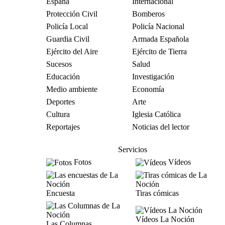
España
Internacional
Protección Civil
Bomberos
Policía Local
Policía Nacional
Guardia Civil
Armada Española
Ejército del Aire
Ejército de Tierra
Sucesos
Salud
Educación
Investigación
Medio ambiente
Economía
Deportes
Arte
Cultura
Iglesia Católica
Reportajes
Noticias del lector
Servicios
Fotos
Vídeos
Encuesta
Tiras cómicas
Vídeos La Noción
Las Columnas