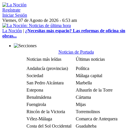
Regístrate
Iniciar Sesión
Viernes, 07 de Agosto de 2026 - 6:53 am
La Noción
|
¿Necesitas más espacio? Las reformas de oficina sin
obras...
Noticias de Portada
Noticias más leídas
Últimas noticias
Andalucía (provincias)
Política
Sociedad
Málaga capital
San Pedro Alcántara
Marbella
Estepona
Alhaurín de la Torre
Benalmádena
Cártama
Fuengirola
Mijas
Rincón de la Victoria
Torremolinos
Vélez-Málaga
Comarca de Antequera
Costa del Sol Occidental
Guadalteba