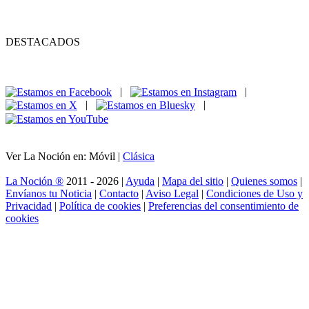
DESTACADOS
|
|
|
|
Ver La Noción en: Móvil |
Clásica
La Noción ®
2011 - 2026 |
Ayuda
|
Mapa del sitio
|
Quienes somos
|
Envíanos tu Noticia
|
Contacto
|
Aviso Legal
|
Condiciones de Uso y
Privacidad
|
Política de cookies
|
Preferencias del consentimiento de
cookies