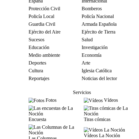
España
Internacional
Protección Civil
Bomberos
Policía Local
Policía Nacional
Guardia Civil
Armada Española
Ejército del Aire
Ejército de Tierra
Sucesos
Salud
Educación
Investigación
Medio ambiente
Economía
Deportes
Arte
Cultura
Iglesia Católica
Reportajes
Noticias del lector
Servicios
Fotos
Vídeos
Encuesta
Tiras cómicas
Vídeos La Noción
Las Columnas