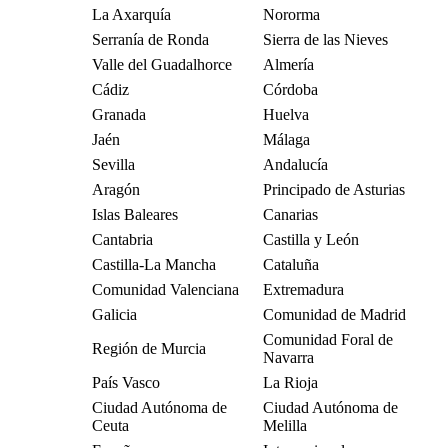
La Axarquía
Nororma
Serranía de Ronda
Sierra de las Nieves
Valle del Guadalhorce
Almería
Cádiz
Córdoba
Granada
Huelva
Jaén
Málaga
Sevilla
Andalucía
Aragón
Principado de Asturias
Islas Baleares
Canarias
Cantabria
Castilla y León
Castilla-La Mancha
Cataluña
Comunidad Valenciana
Extremadura
Galicia
Comunidad de Madrid
Comunidad Foral de
Región de Murcia
Navarra
País Vasco
La Rioja
Ciudad Autónoma de
Ciudad Autónoma de
Ceuta
Melilla