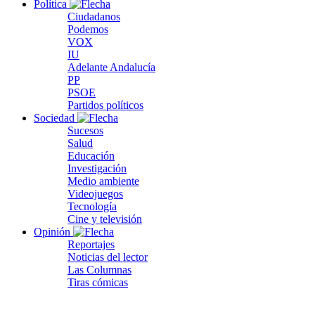
Política
Ciudadanos
Podemos
VOX
IU
Adelante Andalucía
PP
PSOE
Partidos políticos
Sociedad
Sucesos
Salud
Educación
Investigación
Medio ambiente
Videojuegos
Tecnología
Cine y televisión
Opinión
Reportajes
Noticias del lector
Las Columnas
Tiras cómicas