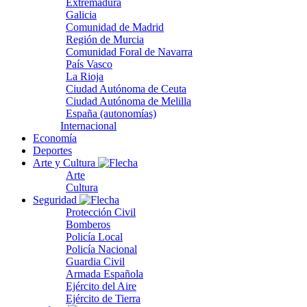
Extremadura
Galicia
Comunidad de Madrid
Región de Murcia
Comunidad Foral de Navarra
País Vasco
La Rioja
Ciudad Autónoma de Ceuta
Ciudad Autónoma de Melilla
España (autonomías)
Internacional
Economía
Deportes
Arte y Cultura
Arte
Cultura
Seguridad
Protección Civil
Bomberos
Policía Local
Policía Nacional
Guardia Civil
Armada Española
Ejército del Aire
Ejército de Tierra