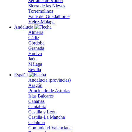
Serranía de Ronda
Sierra de las Nieves
Torremolinos
Valle del Guadalhorce
Vélez-Málaga
Andalucía
Almería
Cádiz
Córdoba
Granada
Huelva
Jaén
Málaga
Sevilla
España
Andalucía (provincias)
Aragón
Principado de Asturias
Islas Baleares
Canarias
Cantabria
Castilla y León
Castilla-La Mancha
Cataluña
Comunidad Valenciana