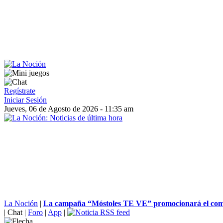
Regístrate
Iniciar Sesión
Jueves, 06 de Agosto de 2026 - 11:35 am
La Noción
|
La campaña “Móstoles TE VE” promocionará el come
|
Chat
|
Foro
|
App
|