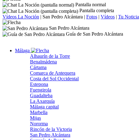
Pantalla normal
Pantalla completa
Vídeos La Noción
|
San Pedro Alcántara
|
Fotos
|
Vídeos
|
Tu Noticia
San Pedro Alcántara
Guía de San Pedro Alcántara
Málaga
Alhaurín de la Torre
Benalmádena
Cártama
Comarca de Antequera
Costa del Sol Occidental
Estepona
Fuengirola
Guadalteba
La Axarquía
Málaga capital
Marbella
Mijas
Nororma
Rincón de la Victoria
San Pedro Alcántara