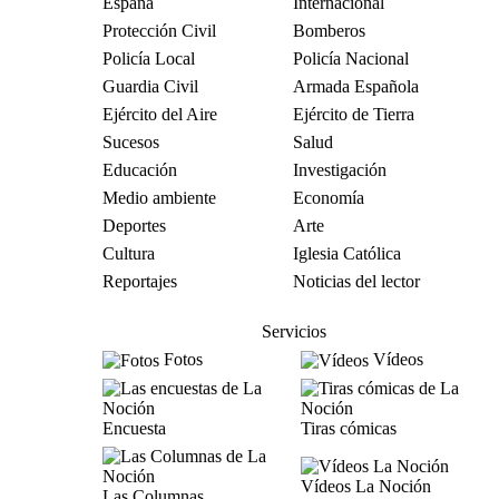
España
Internacional
Protección Civil
Bomberos
Policía Local
Policía Nacional
Guardia Civil
Armada Española
Ejército del Aire
Ejército de Tierra
Sucesos
Salud
Educación
Investigación
Medio ambiente
Economía
Deportes
Arte
Cultura
Iglesia Católica
Reportajes
Noticias del lector
Servicios
Fotos
Vídeos
Encuesta
Tiras cómicas
Vídeos La Noción
Las Columnas