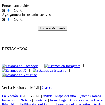
Entrada automática
Si
No
Agregarme a los usuarios activos
Si
No
Entrar a Mi Cuenta
DESTACADOS
|
|
|
|
Ver La Noción en: Móvil |
Clásica
La Noción ®
2011 - 2026 |
Ayuda
|
Mapa del sitio
|
Quienes somos
|
Envíanos tu Noticia
|
Contacto
|
Aviso Legal
|
Condiciones de Uso y
Privacidad
|
Política de cookies
|
Preferencias del consentimiento de