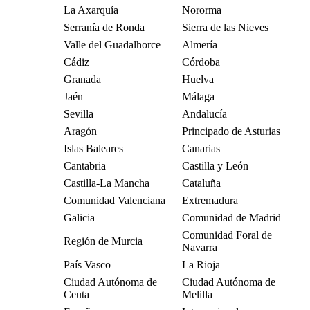
La Axarquía
Nororma
Serranía de Ronda
Sierra de las Nieves
Valle del Guadalhorce
Almería
Cádiz
Córdoba
Granada
Huelva
Jaén
Málaga
Sevilla
Andalucía
Aragón
Principado de Asturias
Islas Baleares
Canarias
Cantabria
Castilla y León
Castilla-La Mancha
Cataluña
Comunidad Valenciana
Extremadura
Galicia
Comunidad de Madrid
Comunidad Foral de
Región de Murcia
Navarra
País Vasco
La Rioja
Ciudad Autónoma de
Ciudad Autónoma de
Ceuta
Melilla