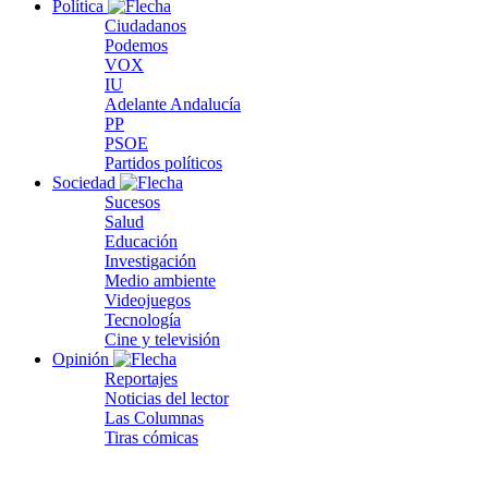
Política
Ciudadanos
Podemos
VOX
IU
Adelante Andalucía
PP
PSOE
Partidos políticos
Sociedad
Sucesos
Salud
Educación
Investigación
Medio ambiente
Videojuegos
Tecnología
Cine y televisión
Opinión
Reportajes
Noticias del lector
Las Columnas
Tiras cómicas