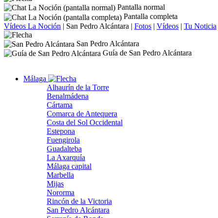
Pantalla normal
Pantalla completa
Vídeos La Noción
|
San Pedro Alcántara
|
Fotos
|
Vídeos
|
Tu Noticia
San Pedro Alcántara
Guía de San Pedro Alcántara
Málaga
Alhaurín de la Torre
Benalmádena
Cártama
Comarca de Antequera
Costa del Sol Occidental
Estepona
Fuengirola
Guadalteba
La Axarquía
Málaga capital
Marbella
Mijas
Nororma
Rincón de la Victoria
San Pedro Alcántara