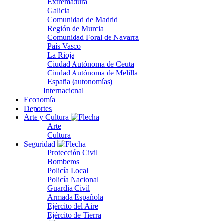
Extremadura
Galicia
Comunidad de Madrid
Región de Murcia
Comunidad Foral de Navarra
País Vasco
La Rioja
Ciudad Autónoma de Ceuta
Ciudad Autónoma de Melilla
España (autonomías)
Internacional
Economía
Deportes
Arte y Cultura
Arte
Cultura
Seguridad
Protección Civil
Bomberos
Policía Local
Policía Nacional
Guardia Civil
Armada Española
Ejército del Aire
Ejército de Tierra