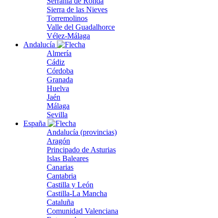
Serranía de Ronda
Sierra de las Nieves
Torremolinos
Valle del Guadalhorce
Vélez-Málaga
Andalucía
Almería
Cádiz
Córdoba
Granada
Huelva
Jaén
Málaga
Sevilla
España
Andalucía (provincias)
Aragón
Principado de Asturias
Islas Baleares
Canarias
Cantabria
Castilla y León
Castilla-La Mancha
Cataluña
Comunidad Valenciana