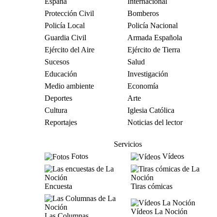
España
Internacional
Protección Civil
Bomberos
Policía Local
Policía Nacional
Guardia Civil
Armada Española
Ejército del Aire
Ejército de Tierra
Sucesos
Salud
Educación
Investigación
Medio ambiente
Economía
Deportes
Arte
Cultura
Iglesia Católica
Reportajes
Noticias del lector
Servicios
Fotos
Vídeos
Encuesta
Tiras cómicas
Vídeos La Noción
Las Columnas