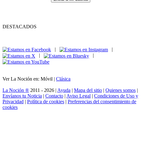
DESTACADOS
|
|
|
|
Ver La Noción en: Móvil |
Clásica
La Noción ®
2011 - 2026 |
Ayuda
|
Mapa del sitio
|
Quienes somos
|
Envíanos tu Noticia
|
Contacto
|
Aviso Legal
|
Condiciones de Uso y
Privacidad
|
Política de cookies
|
Preferencias del consentimiento de
cookies