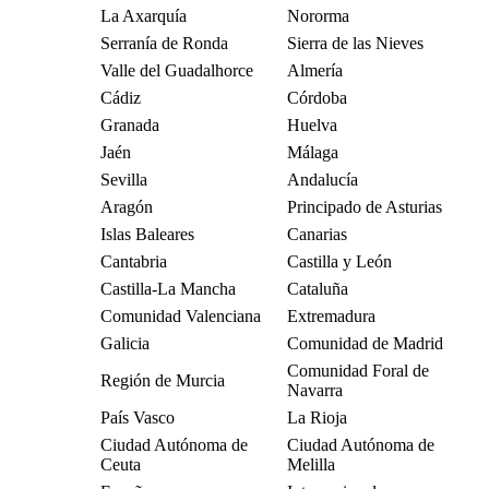
La Axarquía
Nororma
Serranía de Ronda
Sierra de las Nieves
Valle del Guadalhorce
Almería
Cádiz
Córdoba
Granada
Huelva
Jaén
Málaga
Sevilla
Andalucía
Aragón
Principado de Asturias
Islas Baleares
Canarias
Cantabria
Castilla y León
Castilla-La Mancha
Cataluña
Comunidad Valenciana
Extremadura
Galicia
Comunidad de Madrid
Comunidad Foral de
Región de Murcia
Navarra
País Vasco
La Rioja
Ciudad Autónoma de
Ciudad Autónoma de
Ceuta
Melilla