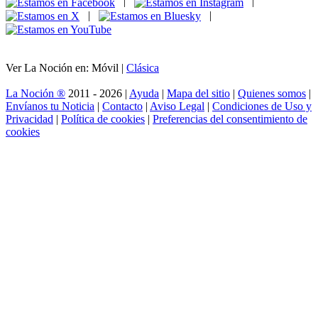
|
|
|
|
Ver La Noción en: Móvil |
Clásica
La Noción ®
2011 - 2026 |
Ayuda
|
Mapa del sitio
|
Quienes somos
|
Envíanos tu Noticia
|
Contacto
|
Aviso Legal
|
Condiciones de Uso y
Privacidad
|
Política de cookies
|
Preferencias del consentimiento de
cookies