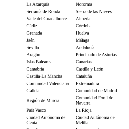
La Axarquía
Nororma
Serranía de Ronda
Sierra de las Nieves
Valle del Guadalhorce
Almería
Cádiz
Córdoba
Granada
Huelva
Jaén
Málaga
Sevilla
Andalucía
Aragón
Principado de Asturias
Islas Baleares
Canarias
Cantabria
Castilla y León
Castilla-La Mancha
Cataluña
Comunidad Valenciana
Extremadura
Galicia
Comunidad de Madrid
Comunidad Foral de
Región de Murcia
Navarra
País Vasco
La Rioja
Ciudad Autónoma de
Ciudad Autónoma de
Ceuta
Melilla