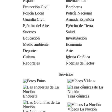
España
Internacional
Protección Civil
Bomberos
Policía Local
Policía Nacional
Guardia Civil
Armada Española
Ejército del Aire
Ejército de Tierra
Sucesos
Salud
Educación
Investigación
Medio ambiente
Economía
Deportes
Arte
Cultura
Iglesia Católica
Reportajes
Noticias del lector
Servicios
Fotos
Vídeos
Encuesta
Tiras cómicas
Vídeos La Noción
Las Columnas