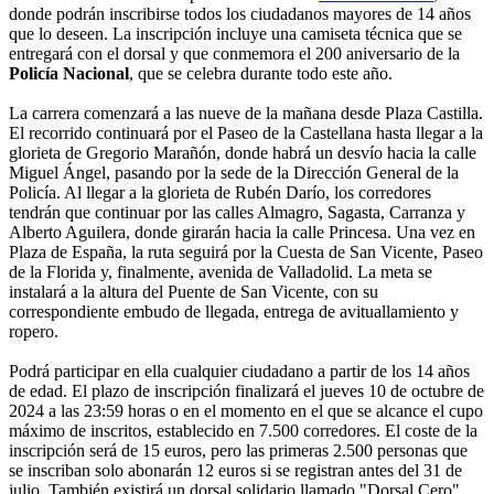
donde podrán inscribirse todos los ciudadanos mayores de 14 años
que lo deseen. La inscripción incluye una camiseta técnica que se
entregará con el dorsal y que conmemora el 200 aniversario de la
Policía Nacional
, que se celebra durante todo este año.
La carrera comenzará a las nueve de la mañana desde Plaza Castilla.
El recorrido continuará por el Paseo de la Castellana hasta llegar a la
glorieta de Gregorio Marañón, donde habrá un desvío hacia la calle
Miguel Ángel, pasando por la sede de la Dirección General de la
Policía. Al llegar a la glorieta de Rubén Darío, los corredores
tendrán que continuar por las calles Almagro, Sagasta, Carranza y
Alberto Aguilera, donde girarán hacia la calle Princesa. Una vez en
Plaza de España, la ruta seguirá por la Cuesta de San Vicente, Paseo
de la Florida y, finalmente, avenida de Valladolid. La meta se
instalará a la altura del Puente de San Vicente, con su
correspondiente embudo de llegada, entrega de avituallamiento y
ropero.
Podrá participar en ella cualquier ciudadano a partir de los 14 años
de edad. El plazo de inscripción finalizará el jueves 10 de octubre de
2024 a las 23:59 horas o en el momento en el que se alcance el cupo
máximo de inscritos, establecido en 7.500 corredores. El coste de la
inscripción será de 15 euros, pero las primeras 2.500 personas que
se inscriban solo abonarán 12 euros si se registran antes del 31 de
julio. También existirá un dorsal solidario llamado "Dorsal Cero",