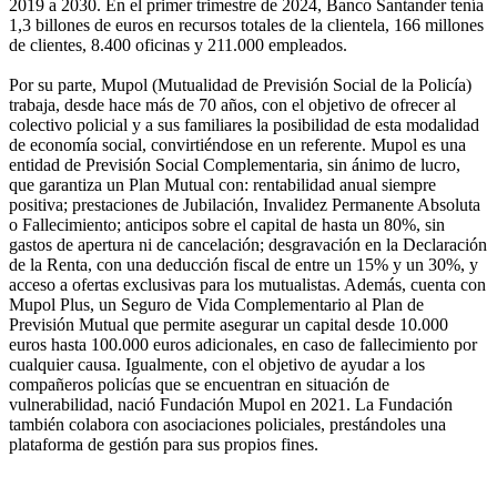
2019 a 2030. En el primer trimestre de 2024, Banco Santander tenía
1,3 billones de euros en recursos totales de la clientela, 166 millones
de clientes, 8.400 oficinas y 211.000 empleados.
Por su parte, Mupol (Mutualidad de Previsión Social de la Policía)
trabaja, desde hace más de 70 años, con el objetivo de ofrecer al
colectivo policial y a sus familiares la posibilidad de esta modalidad
de economía social, convirtiéndose en un referente. Mupol es una
entidad de Previsión Social Complementaria, sin ánimo de lucro,
que garantiza un Plan Mutual con: rentabilidad anual siempre
positiva; prestaciones de Jubilación, Invalidez Permanente Absoluta
o Fallecimiento; anticipos sobre el capital de hasta un 80%, sin
gastos de apertura ni de cancelación; desgravación en la Declaración
de la Renta, con una deducción fiscal de entre un 15% y un 30%, y
acceso a ofertas exclusivas para los mutualistas. Además, cuenta con
Mupol Plus, un Seguro de Vida Complementario al Plan de
Previsión Mutual que permite asegurar un capital desde 10.000
euros hasta 100.000 euros adicionales, en caso de fallecimiento por
cualquier causa. Igualmente, con el objetivo de ayudar a los
compañeros policías que se encuentran en situación de
vulnerabilidad, nació Fundación Mupol en 2021. La Fundación
también colabora con asociaciones policiales, prestándoles una
plataforma de gestión para sus propios fines.