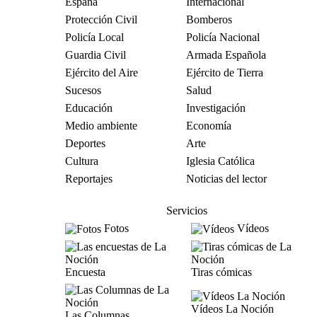
España
Internacional
Protección Civil
Bomberos
Policía Local
Policía Nacional
Guardia Civil
Armada Española
Ejército del Aire
Ejército de Tierra
Sucesos
Salud
Educación
Investigación
Medio ambiente
Economía
Deportes
Arte
Cultura
Iglesia Católica
Reportajes
Noticias del lector
Servicios
Fotos
Vídeos
Encuesta
Tiras cómicas
Vídeos La Noción
Las Columnas