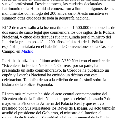
y nivel profesional. Desde entonces, las ciudades declaradas
Patrimonio de la Humanidad comenzaron a iluminar algunos de sus
monumentos con el logo del 200 aniversario. A esta iniciativa se
sumaron otras ciudades de toda la geografía nacional.
El 12 de marzo salió a la luz una tirada de 1.500.000 de monedas de
dos euros de curso legal que conmemora los dos siglos de la
Policía
Nacional
, y cinco días después fue inaugurada por el ministro del
Interior la gran exposición "200 años de historia de la Policía
española", instalada en el Pabellón de Convenciones de la Casa de
Campo, en
Madrid
.
Iberia ha bautizado su último avión A350 Next con el nombre de
"Bicentenario Policía Nacional". Correos, por su parte, ha
presentado un sello conmemorativo, la Córdoba ha publicado un
cupón y Loterías Nacional ha emitido un décimo con esta
celebración. También destaca la edición de un facsímil sobre la
historia de la Policía Española.
El acto más relevante ha sido el acto central conmemorativo del
Bicentenario de la Policía Nacional, que se celebró el pasado 7 de
mayo en la Plaza de la Armería del Palacio Real y que estuvo
presidido por Sus Majestades los Reyes de
España
. Al acto también
acudió el presidente del Gobierno, el ministro del Interior, el
secretario de Estado de Seguridad, el director general de la Policía y