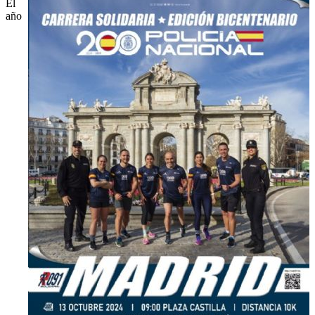
El
año