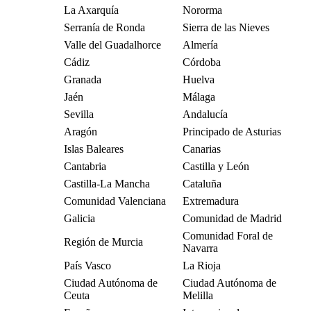
La Axarquía
Nororma
Serranía de Ronda
Sierra de las Nieves
Valle del Guadalhorce
Almería
Cádiz
Córdoba
Granada
Huelva
Jaén
Málaga
Sevilla
Andalucía
Aragón
Principado de Asturias
Islas Baleares
Canarias
Cantabria
Castilla y León
Castilla-La Mancha
Cataluña
Comunidad Valenciana
Extremadura
Galicia
Comunidad de Madrid
Comunidad Foral de
Región de Murcia
Navarra
País Vasco
La Rioja
Ciudad Autónoma de
Ciudad Autónoma de
Ceuta
Melilla