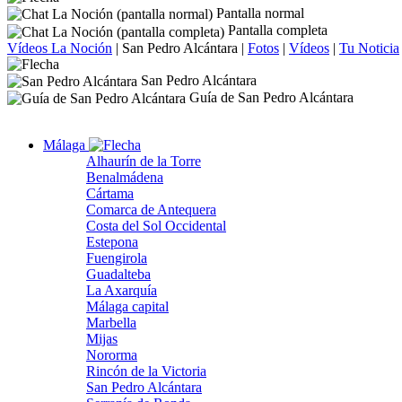
Pantalla normal
Pantalla completa
Vídeos La Noción
|
San Pedro Alcántara
|
Fotos
|
Vídeos
|
Tu Noticia
San Pedro Alcántara
Guía de San Pedro Alcántara
Málaga
Alhaurín de la Torre
Benalmádena
Cártama
Comarca de Antequera
Costa del Sol Occidental
Estepona
Fuengirola
Guadalteba
La Axarquía
Málaga capital
Marbella
Mijas
Nororma
Rincón de la Victoria
San Pedro Alcántara