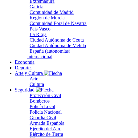
Extremadura
Galicia
Comunidad de Madrid
Región de Murcia
Comunidad Foral de Navarra
País Vasco
La Rioja
Ciudad Autónoma de Ceuta
Ciudad Autónoma de Melilla
España (autonomías)
Internacional
Economía
Deportes
Arte y Cultura
Arte
Cultura
Seguridad
Protección Civil
Bomberos
Policía Local
Policía Nacional
Guardia Civil
Armada Española
Ejército del Aire
Ejército de Tierra