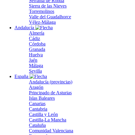
Serranía de Ronda
Sierra de las Nieves
Torremolinos
Valle del Guadalhorce
Vélez-Málaga
Andalucía
Almería
Cádiz
Córdoba
Granada
Huelva
Jaén
Málaga
Sevilla
España
Andalucía (provincias)
Aragón
Principado de Asturias
Islas Baleares
Canarias
Cantabria
Castilla y León
Castilla-La Mancha
Cataluña
Comunidad Valenciana