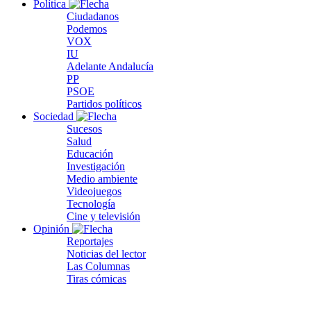
Política
Ciudadanos
Podemos
VOX
IU
Adelante Andalucía
PP
PSOE
Partidos políticos
Sociedad
Sucesos
Salud
Educación
Investigación
Medio ambiente
Videojuegos
Tecnología
Cine y televisión
Opinión
Reportajes
Noticias del lector
Las Columnas
Tiras cómicas