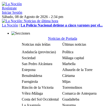
Regístrate
Iniciar Sesión
Sábado, 08 de Agosto de 2026 - 2:34 pm
La Noción
|
La Policía Nacional detiene a cinco varones por el...
Noticias de Portada
Noticias más leídas
Últimas noticias
Andalucía (provincias)
Política
Sociedad
Málaga capital
San Pedro Alcántara
Marbella
Estepona
Alhaurín de la Torre
Benalmádena
Cártama
Fuengirola
Mijas
Rincón de la Victoria
Torremolinos
Vélez-Málaga
Comarca de Antequera
Costa del Sol Occidental
Guadalteba
La Axarquía
Nororma