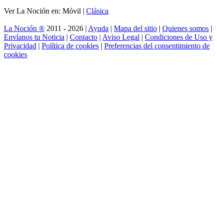
Ver La Noción en: Móvil |
Clásica
La Noción ®
2011 - 2026 |
Ayuda
|
Mapa del sitio
|
Quienes somos
|
Envíanos tu Noticia
|
Contacto
|
Aviso Legal
|
Condiciones de Uso y
Privacidad
|
Política de cookies
|
Preferencias del consentimiento de
cookies