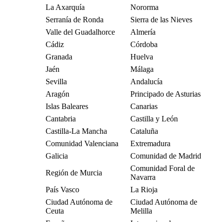
La Axarquía
Nororma
Serranía de Ronda
Sierra de las Nieves
Valle del Guadalhorce
Almería
Cádiz
Córdoba
Granada
Huelva
Jaén
Málaga
Sevilla
Andalucía
Aragón
Principado de Asturias
Islas Baleares
Canarias
Cantabria
Castilla y León
Castilla-La Mancha
Cataluña
Comunidad Valenciana
Extremadura
Galicia
Comunidad de Madrid
Comunidad Foral de
Región de Murcia
Navarra
País Vasco
La Rioja
Ciudad Autónoma de
Ciudad Autónoma de
Ceuta
Melilla