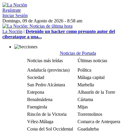
Regístrate
Iniciar Sesión
Domingo, 09 de Agosto de 2026 - 8:58 am
La Noción
|
Detenido un hacker como presunto autor del
ciberataque a una...
Noticias de Portada
Noticias más leídas
Últimas noticias
Andalucía (provincias)
Política
Sociedad
Málaga capital
San Pedro Alcántara
Marbella
Estepona
Alhaurín de la Torre
Benalmádena
Cártama
Fuengirola
Mijas
Rincón de la Victoria
Torremolinos
Vélez-Málaga
Comarca de Antequera
Costa del Sol Occidental
Guadalteba