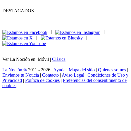
DESTACADOS
|
|
|
|
Ver La Noción en: Móvil |
Clásica
La Noción ®
2011 - 2026 |
Ayuda
|
Mapa del sitio
|
Quienes somos
|
Envíanos tu Noticia
|
Contacto
|
Aviso Legal
|
Condiciones de Uso y
Privacidad
|
Política de cookies
|
Preferencias del consentimiento de
cookies