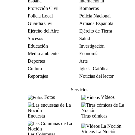
España
Internacional
Protección Civil
Bomberos
Policía Local
Policía Nacional
Guardia Civil
Armada Española
Ejército del Aire
Ejército de Tierra
Sucesos
Salud
Educación
Investigación
Medio ambiente
Economía
Deportes
Arte
Cultura
Iglesia Católica
Reportajes
Noticias del lector
Servicios
Fotos
Vídeos
Encuesta
Tiras cómicas
Vídeos La Noción
Las Columnas