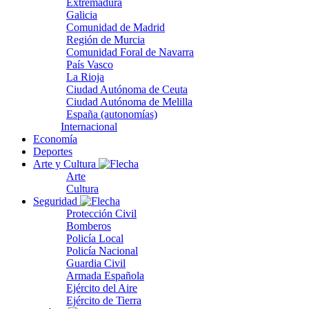
Extremadura
Galicia
Comunidad de Madrid
Región de Murcia
Comunidad Foral de Navarra
País Vasco
La Rioja
Ciudad Autónoma de Ceuta
Ciudad Autónoma de Melilla
España (autonomías)
Internacional
Economía
Deportes
Arte y Cultura
Arte
Cultura
Seguridad
Protección Civil
Bomberos
Policía Local
Policía Nacional
Guardia Civil
Armada Española
Ejército del Aire
Ejército de Tierra