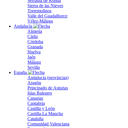
Serranía de Ronda
Sierra de las Nieves
Torremolinos
Valle del Guadalhorce
Vélez-Málaga
Andalucía
Almería
Cádiz
Córdoba
Granada
Huelva
Jaén
Málaga
Sevilla
España
Andalucía (provincias)
Aragón
Principado de Asturias
Islas Baleares
Canarias
Cantabria
Castilla y León
Castilla-La Mancha
Cataluña
Comunidad Valenciana