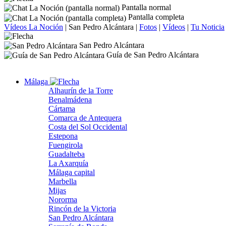
Pantalla normal
Pantalla completa
Vídeos La Noción
|
San Pedro Alcántara
|
Fotos
|
Vídeos
|
Tu Noticia
San Pedro Alcántara
Guía de San Pedro Alcántara
Málaga
Alhaurín de la Torre
Benalmádena
Cártama
Comarca de Antequera
Costa del Sol Occidental
Estepona
Fuengirola
Guadalteba
La Axarquía
Málaga capital
Marbella
Mijas
Nororma
Rincón de la Victoria
San Pedro Alcántara