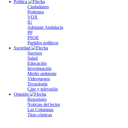
Política
Ciudadanos
Podemos
VOX
IU
Adelante Andalucía
PP
PSOE
Partidos políticos
Sociedad
Sucesos
Salud
Educación
Investigación
Medio ambiente
Videojuegos
Tecnología
Cine y televisión
Opinión
Reportajes
Noticias del lector
Las Columnas
Tiras cómicas