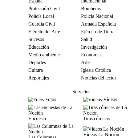
España
Internacional
Protección Civil
Bomberos
Policía Local
Policía Nacional
Guardia Civil
Armada Española
Ejército del Aire
Ejército de Tierra
Sucesos
Salud
Educación
Investigación
Medio ambiente
Economía
Deportes
Arte
Cultura
Iglesia Católica
Reportajes
Noticias del lector
Servicios
Fotos
Vídeos
Encuesta
Tiras cómicas
Vídeos La Noción
Las Columnas