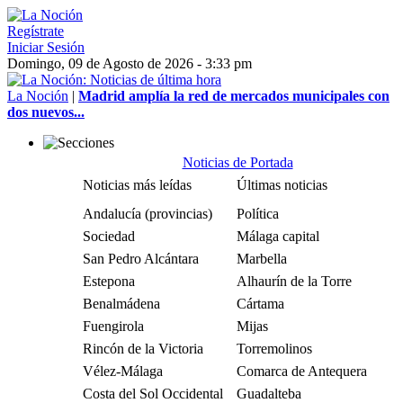
Regístrate
Iniciar Sesión
Domingo, 09 de Agosto de 2026 - 3:33 pm
La Noción
|
Madrid amplía la red de mercados municipales con
dos nuevos...
Noticias de Portada
Noticias más leídas
Últimas noticias
Andalucía (provincias)
Política
Sociedad
Málaga capital
San Pedro Alcántara
Marbella
Estepona
Alhaurín de la Torre
Benalmádena
Cártama
Fuengirola
Mijas
Rincón de la Victoria
Torremolinos
Vélez-Málaga
Comarca de Antequera
Costa del Sol Occidental
Guadalteba