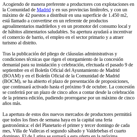
Acogiendo de manera preferente a productores con explotaciones en
la Comunidad de
Madrid
y en sus provincias limítrofes, y con un
máximo de 42 puestos a distribuir en una superficie de 1.450 m2,
está llamado a convertirse en un referente de productos
agroalimentarios madrileños y en un promotor del consumo local y
de hábitos alimentarios saludables. Su apertura ayudará a incentivar
el comercio de barrio, el empleo en el sector primario y a atraer
turismo al distrito.
Tras la publicación del pliego de cláusulas administrativas y
condiciones técnicas que rigen el otorgamiento de la concesión
demanial para su instalación y celebración, efectuada el pasado 9 de
septiembre en el Boletín Oficial del Ayuntamiento de Madrid
(BOAM) y en el Boletín Oficial de la Comunidad de Madrid
(BOCM), se ha abierto el plazo de presentación de proposiciones,
que continuará activado hasta el próximo 9 de octubre. La concesión
se conferirá por un plazo de cinco años a contar desde la celebración
de la primera edición, pudiendo prorrogarse por un máximo de cinco
años más.
La apertura de estos dos nuevos mercados de productores permitirá
que todos los fines de semana haya en la capital una feria
gastronómica: el del Planetario el primer y tercer domingo de cada
mes, Villa de Vallecas el segundo sábado y Valdebebas el cuarto
domingo. El de Latina se sumará a esta oferta en la próxima