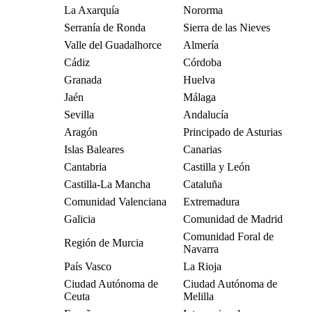
La Axarquía
Nororma
Serranía de Ronda
Sierra de las Nieves
Valle del Guadalhorce
Almería
Cádiz
Córdoba
Granada
Huelva
Jaén
Málaga
Sevilla
Andalucía
Aragón
Principado de Asturias
Islas Baleares
Canarias
Cantabria
Castilla y León
Castilla-La Mancha
Cataluña
Comunidad Valenciana
Extremadura
Galicia
Comunidad de Madrid
Comunidad Foral de
Región de Murcia
Navarra
País Vasco
La Rioja
Ciudad Autónoma de
Ciudad Autónoma de
Ceuta
Melilla