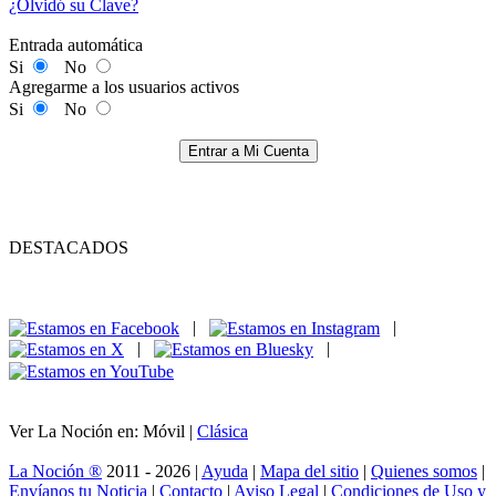
¿Olvidó su Clave?
Entrada automática
Si
No
Agregarme a los usuarios activos
Si
No
Entrar a Mi Cuenta
DESTACADOS
|
|
|
|
Ver La Noción en: Móvil |
Clásica
La Noción ®
2011 - 2026 |
Ayuda
|
Mapa del sitio
|
Quienes somos
|
Envíanos tu Noticia
|
Contacto
|
Aviso Legal
|
Condiciones de Uso y