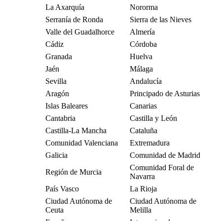
La Axarquía
Nororma
Serranía de Ronda
Sierra de las Nieves
Valle del Guadalhorce
Almería
Cádiz
Córdoba
Granada
Huelva
Jaén
Málaga
Sevilla
Andalucía
Aragón
Principado de Asturias
Islas Baleares
Canarias
Cantabria
Castilla y León
Castilla-La Mancha
Cataluña
Comunidad Valenciana
Extremadura
Galicia
Comunidad de Madrid
Comunidad Foral de
Región de Murcia
Navarra
País Vasco
La Rioja
Ciudad Autónoma de
Ciudad Autónoma de
Ceuta
Melilla