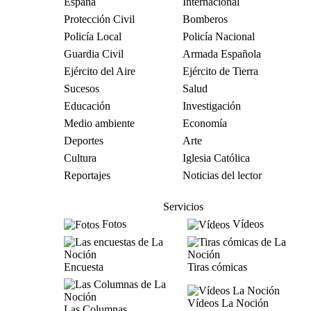
España
Internacional
Protección Civil
Bomberos
Policía Local
Policía Nacional
Guardia Civil
Armada Española
Ejército del Aire
Ejército de Tierra
Sucesos
Salud
Educación
Investigación
Medio ambiente
Economía
Deportes
Arte
Cultura
Iglesia Católica
Reportajes
Noticias del lector
Servicios
Fotos
Vídeos
Encuesta
Tiras cómicas
Vídeos La Noción
Las Columnas